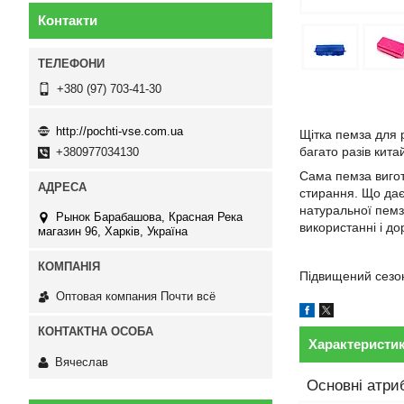
Контакти
+380 (97) 703-41-30
http://pochti-vse.com.ua
Щітка пемза для р
багато разів кита
+380977034130
Сама пемза вигот
стирання. Що дає
натуральної пемзи
Рынок Барабашова, Красная Река
використанні і до
магазин 96, Харків, Україна
Підвищений сезон
Оптовая компания Почти всё
Характеристи
Вячеслав
Основні атри