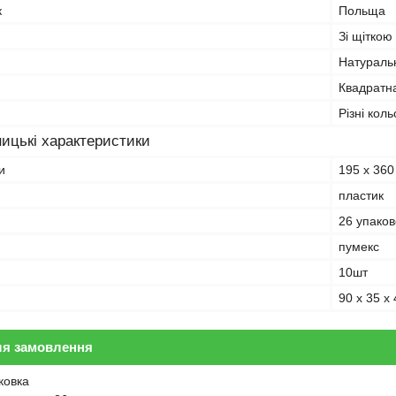
к
Польща
Зі щіткою
Натураль
Квадратн
Різні кол
ицькі характеристики
и
195 х 360
пластик
26 упаков
пумекс
10шт
90 х 35 х 
ля замовлення
ковка