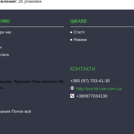
овлення:
26 упаковок
АНІЮ
ЦІКАВЕ
ро нас
Статті
Новини
и
плата
+380 (97) 703-41-30
шова, Красная Река магазин 96,
на
http://pochti-vse.com.ua
+380977034130
пания Почти всё