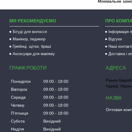
Мінімальне зам
МИ РЕКОМЕНДУЄМО
ПРО КОМП
Бігуді для волосся
Інформація п
Манікюр, педикюр
Відгуки
Гребінці, щітки, браші
Наші контакт
Аксесуари для макіяжу
Доставка і о
ГРАФІК РОБОТИ
Рынок Бараба
Понеділок
09:00
18:00
Харків, Украї
Вівторок
09:00
18:00
Середа
09:00
18:00
Четвер
09:00
18:00
Оптовая ком
Пʼятниця
09:00
18:00
Субота
Вихідний
Неділя
Вихідний