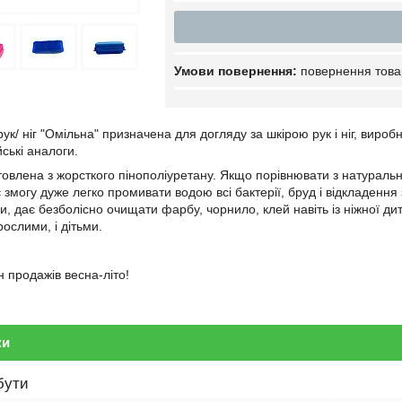
повернення това
ук/ ніг "Омільна" призначена для догляду за шкірою рук і ніг, виро
йські аналоги.
овлена з жорсткого пінополіуретану. Якщо порівнювати з натураль
 змогу дуже легко промивати водою всі бактерії, бруд і відкладення
, дає безболісно очищати фарбу, чорнило, клей навіть із ніжної дитяч
рослими, і дітьми.
 продажів весна-літо!
ки
бути