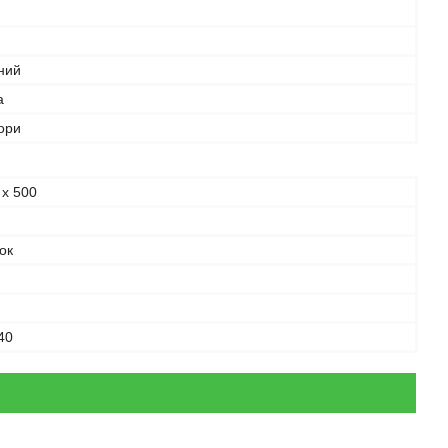
ний
а
ьори
 х 500
ок
40