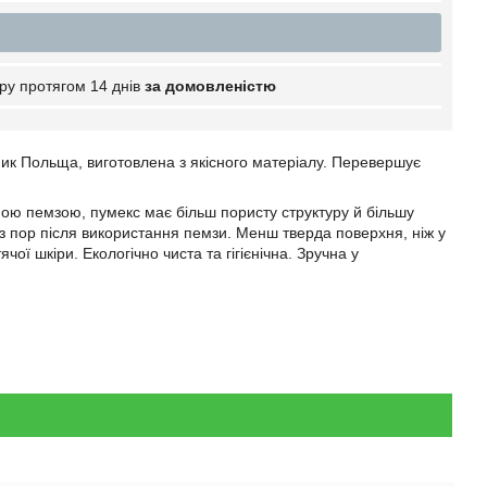
ру протягом 14 днів
за домовленістю
бник Польща, виготовлена з якісного матеріалу. Перевершує
ною пемзою, пумекс має більш пористу структуру й більшу
 з пор після використання пемзи. Менш тверда поверхня, ніж у
ої шкіри. Екологічно чиста та гігієнічна. Зручна у