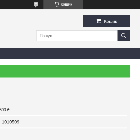
Кошик
Кошик
600 ₴
:
1010509