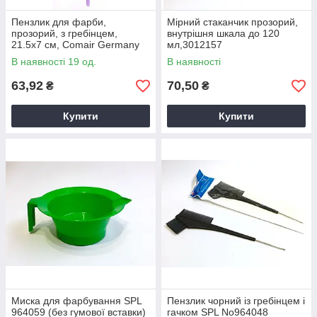
Пензлик для фарби,
Мірний стаканчик прозорий,
прозорий, з гребінцем,
внутрішня шкала до 120
21.5х7 см, Comair Germany
мл,3012157
3011675
В наявності 19 од.
В наявності
63,92
70,50
₴
₴
Купити
Купити
Миска для фарбування SPL
Пензлик чорний із гребінцем і
964059 (без гумової вставки)
гачком SPL No964048