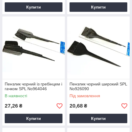
Купити
Купити
Пензлик чорний із гребінцем і
Пензлик чорний широкий SPL
гачком SPL No964046
No926090
В наявності
Під замовлення
27,26
20,68
₴
₴
Купити
Купити