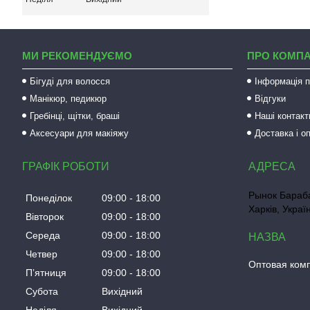
МИ РЕКОМЕНДУЄМО
ПРО КОМП
Бігуді для волосся
Інформація п
Манікюр, педикюр
Відгуки
Гребінці, щітки, браші
Наші контакт
Аксесуари для макіяжу
Доставка і о
ГРАФІК РОБОТИ
Рынок Бараба
Понеділок
09:00
18:00
Харків, Украї
Вівторок
09:00
18:00
Середа
09:00
18:00
Четвер
09:00
18:00
Оптовая ком
Пʼятниця
09:00
18:00
Субота
Вихідний
Неділя
Вихідний