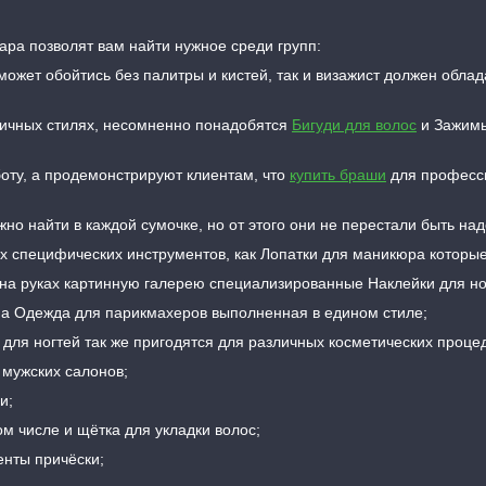
ара позволят вам найти нужное среди групп:
ожет обойтись без палитры и кистей, так и визажист должен облада
ичных стилях, несомненно понадобятся
Бигуди для волос
и Зажимы
боту, а продемонстрируют клиентам, что
купить браши
для професси
но найти в каждой сумочке, но от этого они не перестали быть н
х специфических инструментов, как Лопатки для маникюра которы
на руках картинную галерею специализированные Наклейки для но
на Одежда для парикмахеров выполненная в едином стиле;
 для ногтей так же пригодятся для различных косметических проце
 мужских салонов;
и;
ом числе и щётка для укладки волос;
енты причёски;