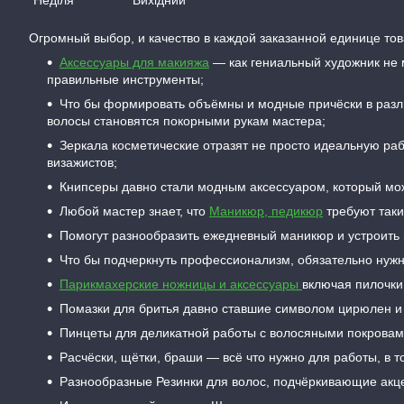
Огромный выбор, и качество в каждой заказанной единице тов
Аксессуары для макияжа
— как гениальный художник не м
правильные инструменты;
Что бы формировать объёмны и модные причёски в разл
волосы становятся покорными рукам мастера;
Зеркала косметические отразят не просто идеальную ра
визажистов;
Книпсеры давно стали модным аксессуаром, который мож
Любой мастер знает, что
Маникюр, педикюр
требуют таки
Помогут разнообразить ежедневный маникюр и устроить 
Что бы подчеркнуть профессионализм, обязательно нуж
Парикмахерские ножницы и аксессуары
включая пилочки
Помазки для бритья давно ставшие символом цирюлен и
Пинцеты для деликатной работы с волосяными покровам
Расчёски, щётки, браши — всё что нужно для работы, в т
Разнообразные Резинки для волос, подчёркивающие акц