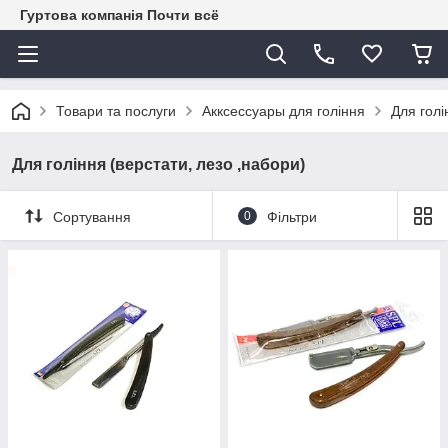
Гуртова компанія Почти всё
Товари та послуги
Акксессуары для гоління
Для голі
Для гоління (верстати, лезо ,набори)
Сортування
0
Фільтри