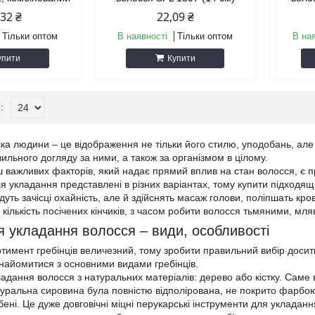
,32 ₴
22,09 ₴
Тільки оптом
В наявності
Тільки оптом
В на
упити
Купити
 людини – це відображення не тільки його стилю, уподобань, але і с
ильного догляду за ними, а також за організмом в цілому.
 важливих факторів, який надає прямий вплив на стан волосся, є пр
я укладання представлені в різних варіантах, тому купити підходящі 
адуть зачісці охайність, але й здійснять масаж голови, поліпшать кр
кількість посічених кінчиків, з часом робити волосся тьмяними, мл
укладання волосся – види, особливості
ент гребінців величезний, тому зробити правильний вибір досить
айомитися з основними видами гребінців.
дання волосся з натуральних матеріалів: дерево або кістку. Саме в
уральна сировина була повністю відполірована, не покрито фарбою, 
ні. Це дуже довговічні міцні перукарські інструменти для укладання,