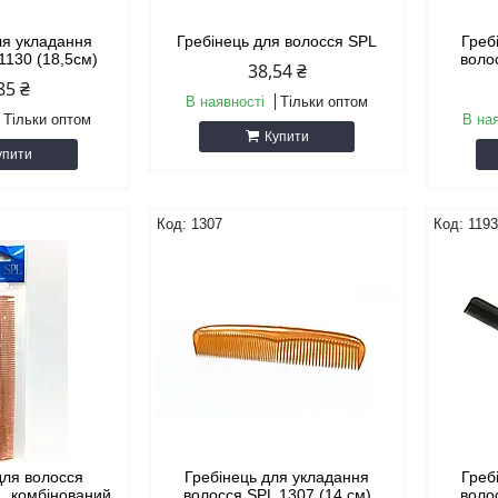
ля укладання
Гребінець для волосся SPL
Греб
1130 (18,5см)
воло
38,54 ₴
85 ₴
В наявності
Тільки оптом
Тільки оптом
В на
Купити
упити
1307
119
для волосся
Гребінець для укладання
Греб
, комбінований
волосся SPL 1307 (14 см)
воло