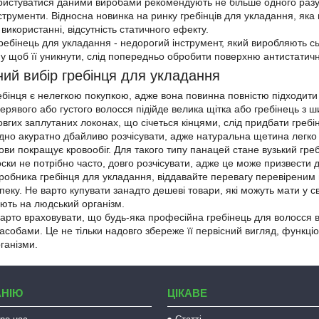
Користуватися даними виробами рекомендують не більше одного разу
трументи. Відносна новинка на ринку гребінців для укладання, яка м
у використанні, відсутність статичного ефекту.
ебінець для укладання - недорогий інструмент, який виробляють сьо
му щоб її уникнути, слід попередньо обробити поверхню антистати
 вибір гребінця для укладання
ця є нелегкою покупкою, адже вона повинна повністю підходити в
вого або густого волосся підійде велика щітка або гребінець з ш
овгих заплутаних локонах, що січеться кінцями, слід придбати греб
дно акуратно дбайливо розчісувати, адже натуральна щетина легко в
ови покращує кровообіг. Для такого типу панацей стане вузький гре
ски не потрібно часто, довго розчісувати, адже це може призвести до
ника гребінця для укладання, віддавайте перевагу перевіреним п
пеку. Не варто купувати занадто дешеві товари, які можуть мати у св
ють на людський організм.
рто враховувати, що будь-яка професійна гребінець для волосся в
обами. Це не тільки надовго збереже її первісний вигляд, функціонал
ганізми.
АНІЮ
ЦІКАВЕ