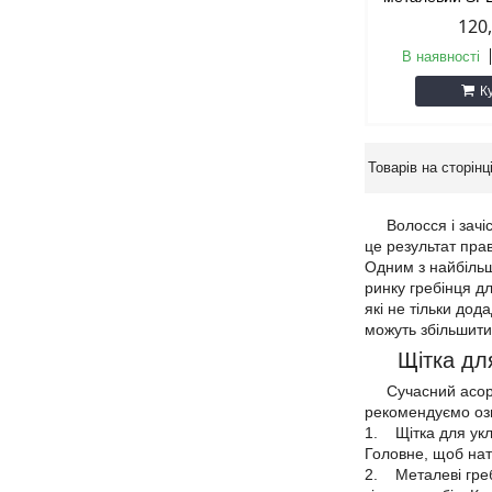
120
В наявності
К
Волосся і зачіска
це результат прав
Одним з найбільш
ринку гребінця дл
які не тільки дод
можуть збільшити 
Щітка для 
Сучасний асортим
рекомендуємо озн
1. Щітка для укла
Головне, щоб нат
2. Металеві гребе