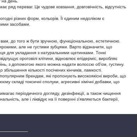
 на день.
ає ряд переваг. Це чудове ковзання, довговічність, відсутність
годні різних форм, кольорів. Її єдиним недоліком є
чними засобами.
ам, до того ж бути зручною, функціональною, естетичною.
ирокими, але не густими зубцями. Варто відзначити, що
інця для укладання з натуральними щетинками. Тонкі
ідлущує ороговілі клітини, відновлює епідерміс, виробляє
бінь, з допомогою якого можна надати волоссю об'єм, густину.
 збільшення кількості посічених кінчиків, ламкості.
опулярним брендам, які пропонують високоякісні вироби, що
оєму складі токсичні сполуки, агресивні хімічні добавки, що
имагає періодичного догляду, дезінфекції, а також чищення
ьність, але і ліквідує на її поверхні з'являються бактерії,