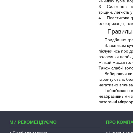
кінчиках зубів. 
3. Силіконові інс
тріщин, легкість 
4. Пластикова гр
електризація, то
Правильний
Придбання гребін
Власникам кучеря
піклуючись про д
волосинки необхі
м'який масаж гол
Також слабкі воло
Вибираючи вироб
гарантують їх без
негативно вплива
І обов'язково ва
неабразивными зас
патогенні мікроор
МИ РЕКОМЕНДУЄМО
ПРО КОМП