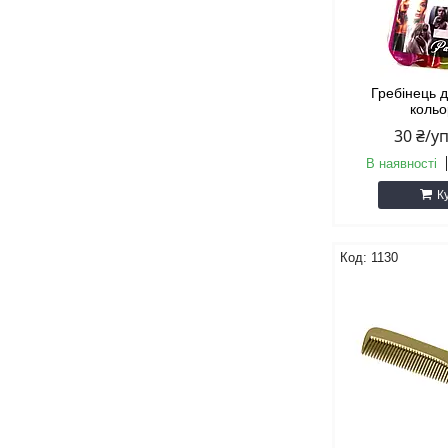
Гребінець 
коль
30 ₴/у
В наявності
К
1130