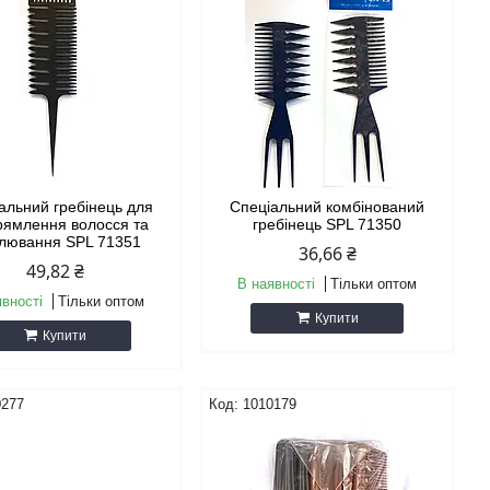
альний гребінець для
Спеціальний комбінований
рямлення волосся та
гребінець SPL 71350
ілювання SPL 71351
36,66 ₴
49,82 ₴
В наявності
Тільки оптом
явності
Тільки оптом
Купити
Купити
0277
1010179