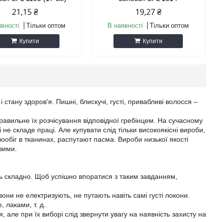
21,15 ₴
19,27 ₴
явності
Тільки оптом
В наявності
Тільки оптом
Купити
Купити
тану здоров'я. Пишні, блискучі, густі, привабливі волосся –
авильне їх розчісування відповідної гребінцем. На сучасному
не складе праці. Але купувати слід тільки високоякісні вироби,
овообіг в тканинах, распутают пасма. Вироби низької якості
явими.
 складно. Щоб успішно впоратися з таким завданням,
они не електризують, не путають навіть самі густі локони.
лаками, т. д..
 але при їх виборі слід звернути увагу на наявність захисту на