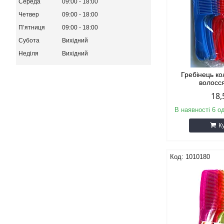
Середа
09:00
18:00
Четвер
09:00
18:00
Пʼятниця
09:00
18:00
Субота
Вихідний
Неділя
Вихідний
Гребінець к
волосся
18,
В наявності 6 о
К
1010180