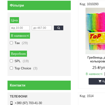
1010293
Фільтри
Ціна
В наявності
Так
29
Виробник
Гребінець 
SPL
19
кольоров
25 ₴/у
Top Choice
3
В наявності
К
Контакти
1514
+380 (97) 703-41-30