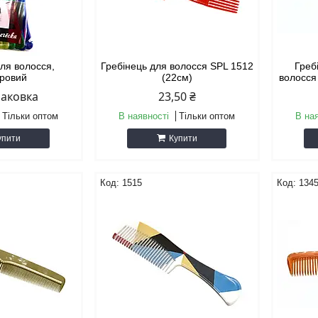
для волосся,
Гребінець для волосся SPL 1512
Греб
оровий
(22см)
волосся 
паковка
23,50 ₴
Тільки оптом
В наявності
Тільки оптом
В на
упити
Купити
1515
134