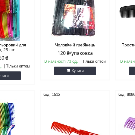
ольоровий для
Чоловічий гребінець
Прости
, 25 шт.
120 ₴/упаковка
50 ₴
В наявності 73 од.
Тільки оптом
В наявн
д.
Тільки оптом
Купити
упити
1512
809