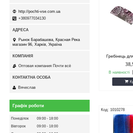
http://pochti-vse.com.ua
+380977034130
Рынок Барабашова, Красная Река
магазин 96, Харків, Україна
Гребінець дл
38,
Оптовая компания Почти всё
В наявності
К
Вячеслав
Графік роботи
1010278
Понеділок
09:00
18:00
Вівторок
09:00
18:00