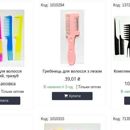
1010294
137
для волосся
Гребінець для волосся з лезом
Комплект
ий, тризуб
39,01 ₴
паковка
10
В наявності 3 од.
Тільки оптом
Тільки оптом
В на
Купити
упити
1010315
713