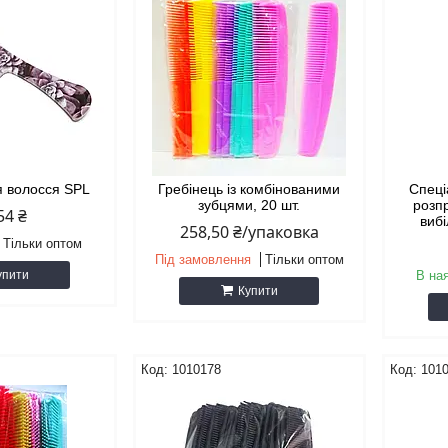
я волосся SPL
Гребінець із комбінованими
Спеці
зубцями, 20 шт.
розп
54 ₴
виб
258,50 ₴/упаковка
Тільки оптом
Під замовлення
Тільки оптом
упити
В на
Купити
1010178
101