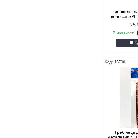
Гребінець д
волосся SPL 
25,
В наявності
К
13700
Гребінець 
металевий SPL