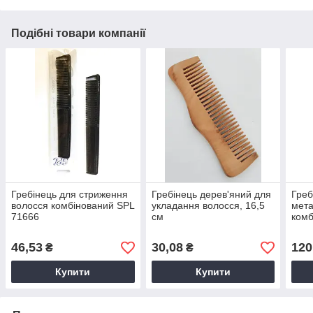
Подібні товари компанії
Гребінець для стриження
Гребінець дерев'яний для
Греб
волосся комбінований SPL
укладання волосся, 16,5
мета
71666
см
комб
46,53
30,08
120
₴
₴
Купити
Купити