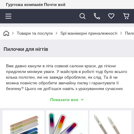
Гуртова компанія Почти всё
Товари та послуги
Spl манікюрні приналежності
Пило
Пилочки для нігтів
Вже давно канули в літа совкові салони краси, де гігієни
приділяли мінімум уваги. У майстрів в роботі тоді було всього
кілька полотен, які не завжди обробляли, як слід. Та й чи
можна повністю обробити звичайну пилку і гарантувати її
безпеку? Цього не доб'єшся навіть з урахуванням сучасних
пристосувань.
Показати все
Саме з цієї причини більшість майстрів почали одноразові
пилочки оптом
закуповувати. Їх не потрібно обробляти, при
цьому клієнту можна гарантувати безпеку від будь-яких
захворювань – хоч від грибка, хоч від вірусу СНІД та герпесу.
Купити за вигідними цінами
пилочки оптом для нігтів
ви
можете на сайті нашого
онлайн-магазину
. Найкращі ціни