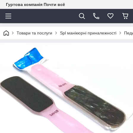
Гуртова компанія Почти всё
Товари та послуги
Spl манікюрні приналежності
Пед