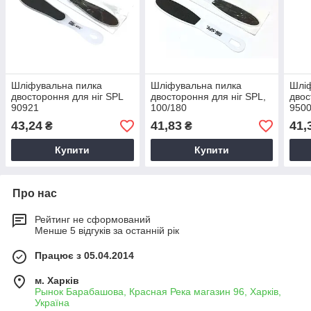
Шліфувальна пилка
Шліфувальна пилка
Шлі
двостороння для ніг SPL
двостороння для ніг SPL,
двос
90921
100/180
950
43,24
41,83
41,
₴
₴
Купити
Купити
Про нас
Рейтинг не сформований
Менше 5 відгуків за останній рік
Працює з 05.04.2014
м. Харків
Рынок Барабашова, Красная Река магазин 96, Харків,
Україна