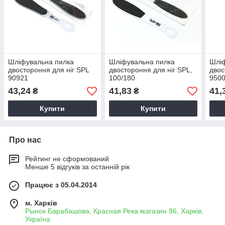
Шліфувальна пилка
Шліфувальна пилка
Шлі
двостороння для ніг SPL
двостороння для ніг SPL,
двос
90921
100/180
950
43,24
41,83
41,
₴
₴
Купити
Купити
Про нас
Рейтинг не сформований
Менше 5 відгуків за останній рік
Працює з 05.04.2014
м. Харків
Рынок Барабашова, Красная Река магазин 96, Харків,
Україна