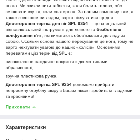
нього. Ми звикли пити таблетки, коли болить голова, або
змінювати взуття, коли «натерло». За нашим самопочуттям, а
також зовнішнім виглядом, варто піклуватися щодня.
Двостороння тертка для ніг SPL 9354
— це спеціальний
відновлювальний інструмент для легкого та
безболісне
шліфування п'ят
, які вимагають обов'язкового догляду за
собою. Оскільки основа нашого пересування це ноги, тому не
варто нехтувати увагою до наших «колісів». Основними
перевагами цієї терки від
SPL
є:
висококласне наждачне покриття з двома типами
абразивності;
зручна пластикова ручка.
Двостороння тертка SPL 9354
допоможе прибрати
неприємну огрубілу шкіру з Ваших ніжок і зробить їх гладкими
та красивими!
Приховати
Характеристики