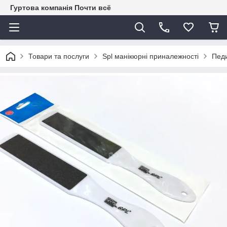
Гуртова компанія Почти всё
Товари та послуги
Spl манікюрні приналежності
Пед