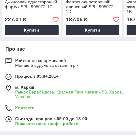
Джинсовий односторонній
Фартух односторонній
Фарт
фартух SPL, 905072-1С
джинсовий SPL, 905072-
джин
1D
1В
227,01
187,06
187
₴
₴
Купити
Купити
Про нас
Рейтинг не сформований
Менше 5 відгуків за останній рік
Працює з 05.04.2014
м. Харків
Рынок Барабашова, Красная Река магазин 96, Харків,
Україна
Контакти
Сьогодні працює з 09:00 до 18:00
Показати весь графік роботи