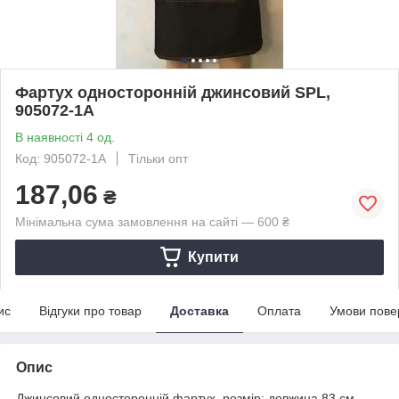
Фартух односторонній джинсовий SPL,
905072-1А
В наявності 4 од.
Код: 905072-1A
Тільки опт
187,06
₴
Мінімальна сума замовлення на сайті — 600 ₴
Купити
ис
Відгуки про товар
Доставка
Оплата
Умови пове
Опис
Джинсовий односторонній фартух, розмір: довжина 83 см,