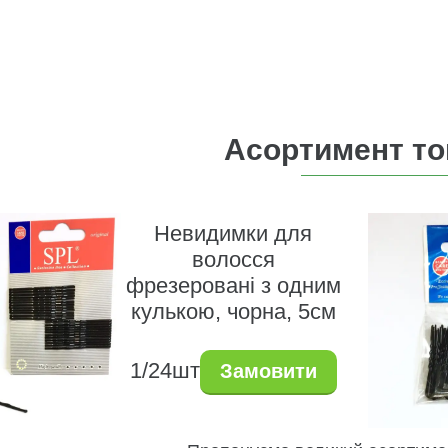
Асортимент то
Невидимки для
волосся
фрезеровані з одним
кулькою, чорна, 5см
1/24шт
Замовити