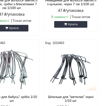
ки для волосся хвилясті
Невидимки для волосся хвилясті
ю, срібні з блискітками 7
з кулькою, чорні 7 см 1/100 шт.
см 1/100 шт.
47 ₴/упаковка
47 ₴/упаковка
В наявності
Тільки оптом
явності
Тільки оптом
Купити
Купити
0462
1010463
для бабусь" срібні 1/10
Шпильки для "метелик" чорні
шт.
1/10 шт.