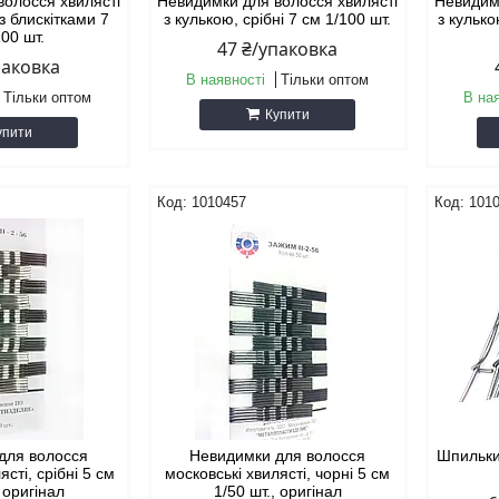
волосся хвилясті
Невидимки для волосся хвилясті
Невидим
 з блискітками 7
з кулькою, срібні 7 см 1/100 шт.
з кулько
100 шт.
47 ₴/упаковка
паковка
В наявності
Тільки оптом
Тільки оптом
В на
Купити
упити
1010457
101
для волосся
Невидимки для волосся
Шпильки 
ясті, срібні 5 см
московські хвилясті, чорні 5 см
, оригінал
1/50 шт., оригінал