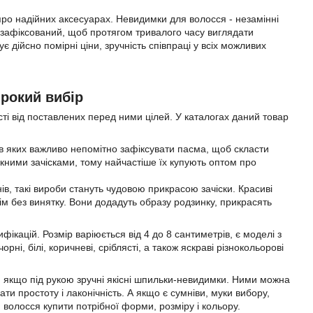
про надійних аксесуарах. Невидимки для волосся - незамінні
о зафіксований, щоб протягом тривалого часу виглядати
є дійсно помірні ціни, зручність співпраці у всіх можливих
рокий вибір
ті від поставлених перед ними цілей. У каталогах даний товар
 в яких важливо непомітно зафіксувати пасма, щоб скласти
ускними зачісками, тому найчастіше їх купують оптом про
в, такі вироби стануть чудовою прикрасою зачіски. Красиві
сім без винятку. Вони додадуть образу родзинку, прикрасять
кацій. Розмір варіюється від 4 до 8 сантиметрів, є моделі з
ні, білі, коричневі, сріблясті, а також яскраві різнокольорові
ти, якщо під рукою зручні якісні шпильки-невидимки. Ними можна
и простоту і лаконічність. А якщо є сумніви, муки вибору,
волосся купити потрібної форми, розміру і кольору.