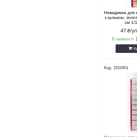
Невидимки для 
з кулькою, золот
см 1/
47 ₴/у
В наявності
К
1010451