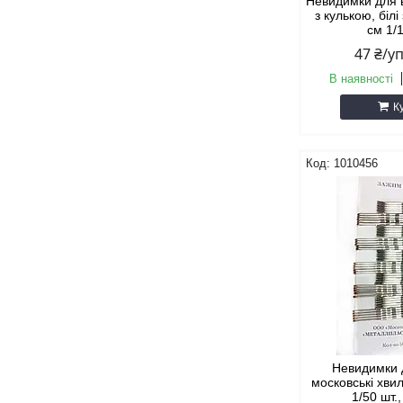
Невидимки для 
з кулькою, білі
см 1/
47 ₴/у
В наявності
К
1010456
Невидимки 
московські хвил
1/50 шт.