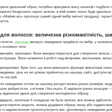
орити ідеальний образ, потрібно врахувати масу нюансів і подбати 
воренні бездоганно гарної зачіски, в якій кожен локон буде ідеальн
 «Майже всі» пропонує самий гідний вибір якісної продукції, гаранту
няття.
для волосся: величезна різноманітність, ши
стилісти,
перукарі
зможуть невидимки придбати на вибір, у залежнос
а основних типи:
вичайні, приховані. Вони використовуються для створення зачісок,
онструкцію. Вони незамінні в роботі над вечірніми, весільними, вип
екоративні. Крім того, що вони виконують функцію фіксаторів локоні
видимка, ціна на які цілком прийнятна на нашому сайті, доступні в
уть настрій.
ти невидимки оптом на нашому ресурсі можна різних розмірів, модифі
ю ребристістю, з м'ячем і без нього. Є варіанти різних кольорів – чор
уть відмінною ідеєю для створення молодіжного образу.
ідвідала, наскільки б складною не була зачіска, все можна здійсни
 розставляти акценти, можна додавати образу лиску або підкреслюват
ки із задоволенням проконсультують вас, допоможуть невидимки для 