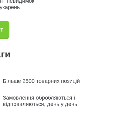
нт невидимок
рукарень
т
аги
Більше 2500 товарних позицій
Замовлення обробляються і
відправляються, день у день