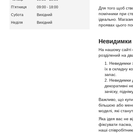
Пʼятниця
09:00
18:00
Для того щоб ств
помічники при ст
Субота
Вихідний
ідеально. Магазин
Неділя
Вихідний
проявах цього по
Невидимки 
На нашому сайті 
розділений на дв
Невидимки з
їх в складну к
запас.
Невидимки д
декоративні не
зачіску, піднім
Важливо, що купи
більшою або меншо
моделі, які стан
Яка ідея вас не в
фіксувати пасма,
наші співробітни