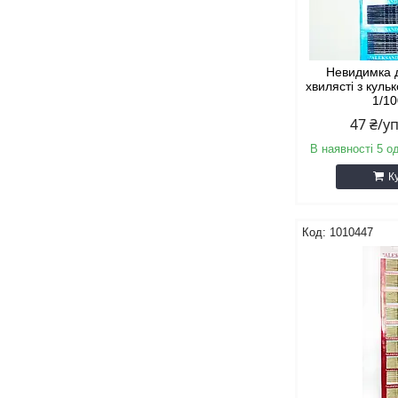
Невидимка 
хвилясті з куль
1/10
47 ₴/у
В наявності 5 о
К
1010447