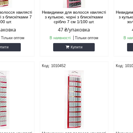
волосся хвилясті
Невидимки для волосся хвилясті
Невидим
і з блискітками 7
з кулькою, чорні з блискітками
з кульк
100 шт.
срібло 7 см 1/100 шт.
зо
паковка
47 ₴/упаковка
Тільки оптом
В наявності
Тільки оптом
В на
упити
Купити
1010452
101