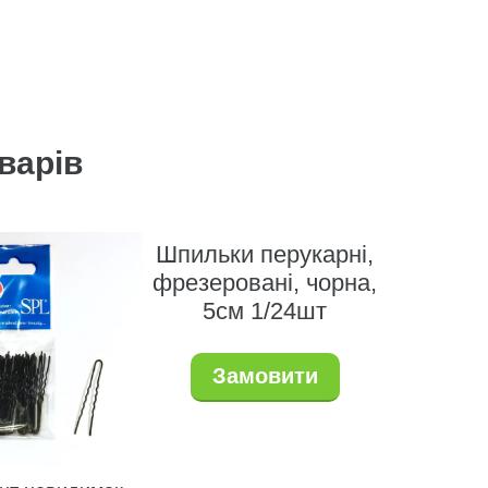
варів
Шпильки перукарні,
фрезеровані, чорна,
5см 1/24шт
Замовити