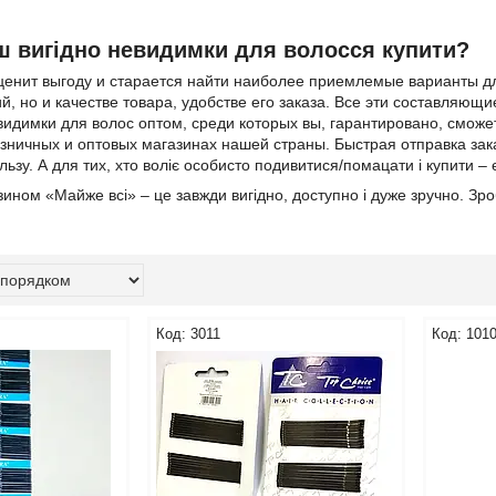
ш вигідно невидимки для волосся купити?
ценит выгоду и старается найти наиболее приемлемые варианты дл
й, но и качестве товара, удобстве его заказа. Все эти составляю
идимки для волос оптом, среди которых вы, гарантировано, сможе
зничных и оптовых магазинах нашей страны. Быстрая отправка зак
ьзу. А для тих, хто воліє особисто подивитися/помацати і купити – 
зином «Майже всі» – це завжди вигідно, доступно і дуже зручно. Зр
3011
101