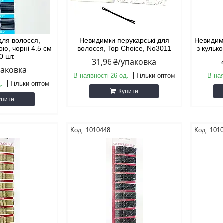
для волосся,
Невидимки перукарські для
Невидим
кою, чорні 4.5 см
волосся, Top Choice, No3011
з кулько
0 шт.
31,96 ₴/упаковка
паковка
В наявності 26 од.
Тільки оптом
В на
д.
Тільки оптом
Купити
упити
1010448
101