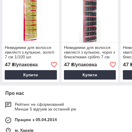
Невидимки для волосся
Невидимки для волосся
Неви
хвилясті з кулькою, золоті
хвилясті з кулькою, чорні з
хвил
7 см 1/100 шт.
блискітками срібло 7 см
блис
1/100 шт.
1/10
47
47
47
₴/упаковка
₴/упаковка
₴
Купити
Купити
Про нас
Рейтинг не сформований
Менше 5 відгуків за останній рік
Працює з 05.04.2014
м. Харків