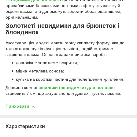
привабливими блискітками не тільки зафіксують зачіску й
окремі пасма, а й допоможуть зробити образ ошатнішим,
оригінальнішим.
Золотисті невидимки для брюнеток і
блондинок
Аксесуари цієї моделі мають гарну хвилясту форму, яка до
того ж покращує їх функціональність, надійно тримає
закріплені пасма. Основні характеристики виробів:
довговічне золотисте покриття;
міцна металева основа;
кулька на короткій частині для полегшення кріплення.
Довжина кожної
шпильки (невидимки) для волосся
становить 7 см, що актуально для довгих і густих локонів.
Приховати
Характеристики