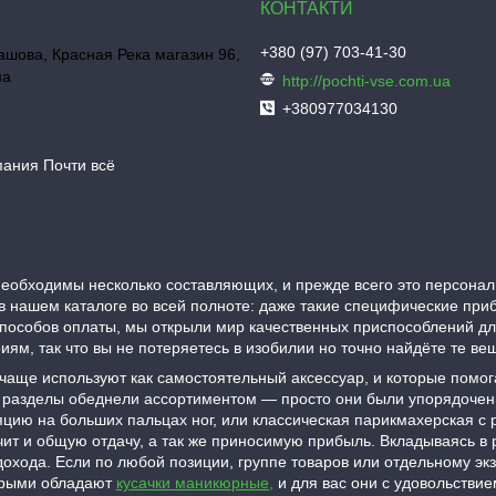
+380 (97) 703-41-30
шова, Красная Река магазин 96,
на
http://pochti-vse.com.ua
+380977034130
пания Почти всё
еобходимы несколько составляющих, и прежде всего это персонал
в нашем каталоге во всей полноте: даже такие специфические при
пособов оплаты, мы открыли мир качественных приспособлений д
ям, так что вы не потеряетесь в изобилии но точно найдёте те в
 чаще используют как самостоятельный аксессуар, и которые помо
гие разделы обеднели ассортиментом — просто они были упорядоче
цию на больших пальцах ног, или классическая парикмахерская с
чит и общую отдачу, а так же приносимую прибыль. Вкладываясь в 
охода. Если по любой позиции, группе товаров или отдельному экз
торыми обладают
кусачки маникюрные,
и для вас они с удовольствие