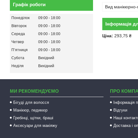
Графік роботи
Вид манікюрно-
Понеділок
09:00
18:00
Інформація д
Вівторок
09:00
18:00
Середа
09:00
18:00
Ціна:
293,75 ₴
Четвер
09:00
18:00
Пʼятниця
09:00
18:00
Субота
Вихідний
Неділя
Вихідний
МИ РЕКОМЕНДУЄМО
ПРО КОМП
Бігуді для волосся
Інформація п
Манікюр, педикюр
Відгуки
Гребінці, щітки, браші
Наші контакт
Аксесуари для макіяжу
Доставка і о