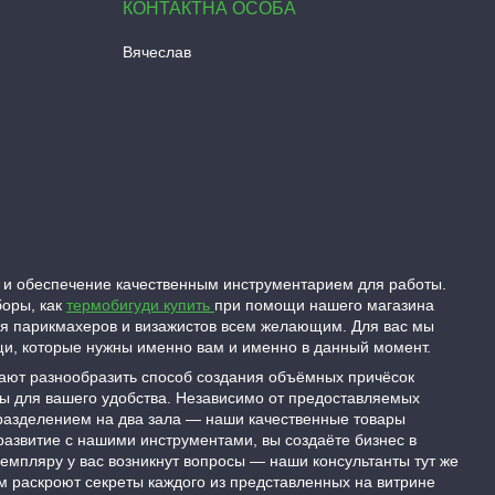
Вячеслав
 и обеспечение качественным инструментарием для работы.
боры, как
термобигуди купить
при помощи нашего магазина
ля парикмахеров и визажистов всем желающим. Для вас мы
ещи, которые нужны именно вам и именно в данный момент.
гают разнообразить способ создания объёмных причёсок
ны для вашего удобства. Независимо от предоставляемых
 разделением на два зала — наши качественные товары
развитие с нашими инструментами, вы создаёте бизнес в
емпляру у вас возникнут вопросы — наши консультанты тут же
м раскроют секреты каждого из представленных на витрине