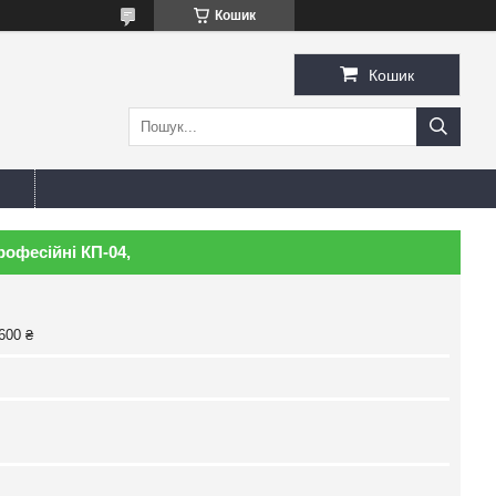
Кошик
Кошик
рофесійні КП-04,
600 ₴