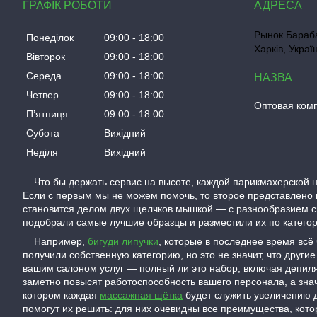
ГРАФІК РОБОТИ
Рынок Бараба
Понеділок
09:00
18:00
Харків, Украї
Вівторок
09:00
18:00
Середа
09:00
18:00
Четвер
09:00
18:00
Оптовая ком
Пʼятниця
09:00
18:00
Субота
Вихідний
Неділя
Вихідний
Что бы держать сервис на высоте, каждой парикмахерской н
Если с первым мы не можем помочь, то второе представлено 
становится делом двух щелчков мышкой — с разнообразием с
подобрали самые лучшие образцы и разместили их по категори
Например,
бигуди липучки
, которые в последнее время всё
получили собственную категорию, но это не значит, что дру
вашим салоном услуг — полный ли это набор, включая депиля
заметно повысят работоспособность вашего персонала, а зна
котором каждая
массажная щётка
будет служить увеличению д
помогут их решить: для них очевидны все преимущества, ко