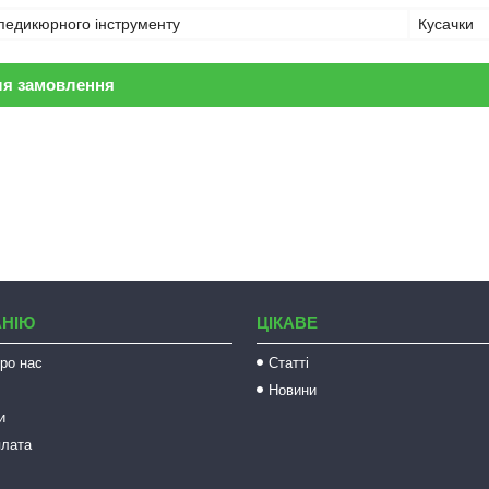
педикюрного інструменту
Кусачки
ля замовлення
АНІЮ
ЦІКАВЕ
ро нас
Статті
Новини
и
плата