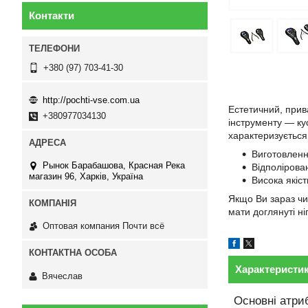
Контакти
+380 (97) 703-41-30
http://pochti-vse.com.ua
Естетичний, прив
+380977034130
інструменту — ку
характеризується
Виготовлення
Рынок Барабашова, Красная Река
Відполірова
магазин 96, Харків, Україна
Висока якіст
Якщо Ви зараз чи
мати доглянуті ні
Оптовая компания Почти всё
Характеристи
Вячеслав
Основні атри