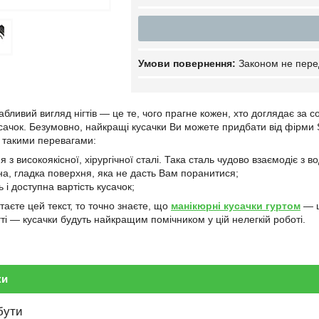
Законом не пере
абливий вигляд нігтів — це те, чого прагне кожен, хто доглядає за 
сачок. Безумовно, найкращі кусачки Ви можете придбати від фірми 
 такими перевагами:
 з високоякісної, хірургічної сталі. Така сталь чудово взаємодіє з в
на, гладка поверхня, яка не дасть Вам поранитися;
ь і доступна вартість кусачок;
таєте цей текст, то точно знаєте, що
манікюрні кусачки гуртом
— ц
гті — кусачки будуть найкращим помічником у цій нелегкій роботі.
ки
бути