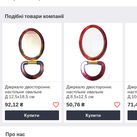
Подібні товари компанії
Дзеркало двостороннє
Дзеркало двостороннє
Дзер
настільне овальне
настільне овальне
наст
Д.12,5х18,5 см
Д.8,5х12,5 см
Д.10
92,12
50,76
71,
₴
₴
Купити
Купити
Про нас