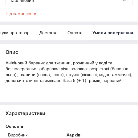
Малиновий
Під замовлення
дгуки про товар
Доставка
Оплата
Умови повернення
Опис
Аніліновий барвник для тканини, розчинний у воді та
безпосередньо забарвлює різні волокна: розрістові (бавовна,
льон), тварини (вовна, шовк), штучні (віскозні, мідно-амміачні),
деякі синтетичні та змішані. Вага 5 (+-1) грамів, червоний.
Характеристики
Основні
Виробник
Харків