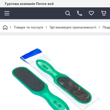
Гуртова компанія Почти всё
Товари та послуги
Spl манікюрні приналежності
Пед