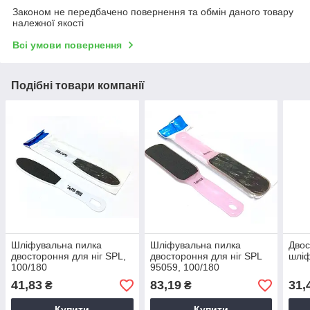
Законом не передбачено повернення та обмін даного товару
належної якості
Всі умови повернення
Подібні товари компанії
Шліфувальна пилка
Шліфувальна пилка
Двос
двостороння для ніг SPL,
двостороння для ніг SPL
шліф
100/180
95059, 100/180
41,83
83,19
31,
₴
₴
Купити
Купити