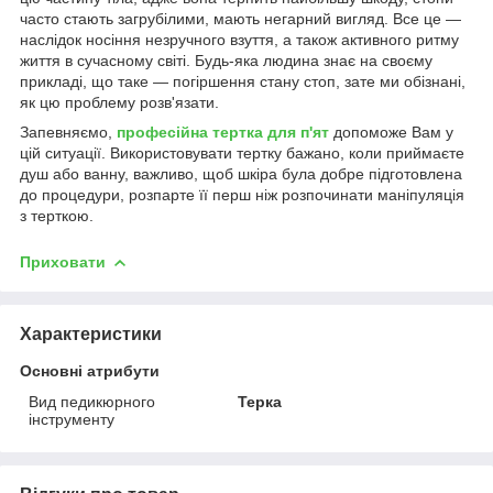
часто стають загрубілими, мають негарний вигляд. Все це —
наслідок носіння незручного взуття, а також активного ритму
життя в сучасному світі. Будь-яка людина знає на своєму
прикладі, що таке — погіршення стану стоп, зате ми обізнані,
як цю проблему розв'язати.
Запевняємо,
професійна тертка для п'ят
допоможе Вам у
цій ситуації. Використовувати тертку бажано, коли приймаєте
душ або ванну, важливо, щоб шкіра була добре підготовлена
до процедури, розпарте її перш ніж розпочинати маніпуляція
з терткою.
Приховати
Характеристики
Основні атрибути
Вид педикюрного
Терка
інструменту