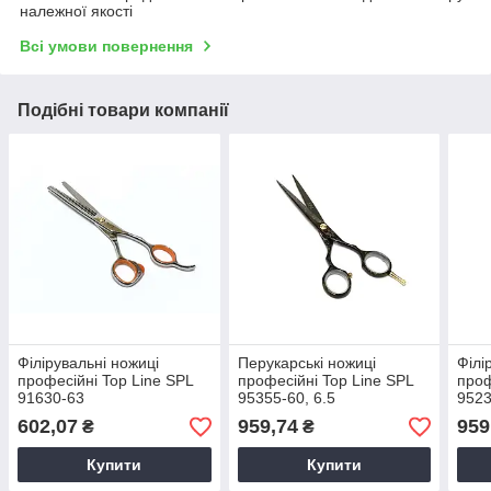
належної якості
Всі умови повернення
Подібні товари компанії
Філірувальні ножиці
Перукарські ножиці
Філі
професійні Top Line SPL
професійні Top Line SPL
проф
91630-63
95355-60, 6.5
9523
602,07
959,74
959
₴
₴
Купити
Купити