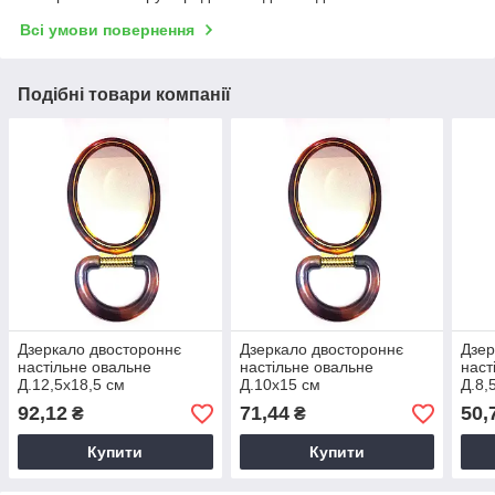
Всі умови повернення
Подібні товари компанії
Дзеркало двостороннє
Дзеркало двостороннє
Дзер
настільне овальне
настільне овальне
наст
Д.12,5х18,5 см
Д.10х15 см
Д.8,
92,12
71,44
50,
₴
₴
Купити
Купити