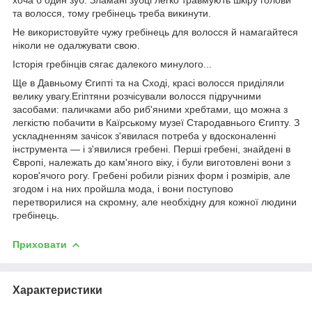
та волосся, тому гребінець треба викинути.
Не використовуйте чужу гребінець для волосся й намагайтеся
ніколи не одалжувати свою.
Історія гребінців сягає далекого минулого...
Ще в Давньому Єгипті та на Сході, красі волосся приділяли
велику увагу.Егіптяни розчісували волосся підручними
засобами: паличками або риб'яними хребтами, що можна з
легкістю побачити в Каїрському музеї Стародавнього Єгипту. З
ускладненням зачісок з'явилася потреба у вдосконаленні
інструмента — і з'явилися гребені. Перші гребені, знайдені в
Європі, належать до кам'яного віку, і були виготовлені вони з
коров'ячого рогу. Гребені робили різних форм і розмірів, але
згодом і на них пройшла мода, і вони поступово
перетворилися на скромну, але необхідну для кожної людини
гребінець.
Приховати
Характеристики