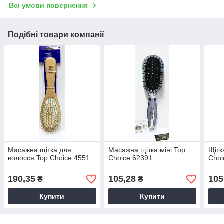
Всі умови повернення
Подібні товари компанії
Масажна щітка для
Масажна щітка міні Top
Щітк
волосся Top Choice 4551
Choice 62391
Choi
190,35
105,28
105
₴
₴
Купити
Купити