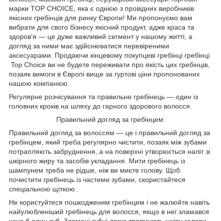
марки TOP CHOICE, яка є однією з провідних виробників
якісних гребінців для ринку Європи! Ми пропонуємо вам
вибрати для свого бізнесу якісний продукт, адже краса та
здоров'я — це дуже важливий сегмент у нашому житті, а
догляд за ними має здійснюватися перевіреними
аксесуарами. Продаючи кінцевому покупцеві гребінці гребінці
Top Choice ви не будете переживати про якість цих гребінців,
позаяк вимоги в Європі вище за гуртові ціни пропонованих
нашою компанією.
Регулярне розчісування та правильне гребінець — один із
головних кроків на шляху до гарного здорового волосся.
Правильний догляд за гребінцем:
Правильний догляд за волоссям — це і правильний догляд за
гребінцем, який треба регулярно чистити, позаяк між зубами
потрапляють забруднення, а на поверхні утворюється наліт зі
шкірного жиру та засобів укладання. Мити гребінець із
шампунем треба не рідше, ніж ви миєте голову. Щоб
почистити гребінець із частими зубами, скористайтеся
спеціальною щіткою.
Не користуйтеся пошкодженим гребінцем і не жалюйте навіть
найулюбленіший гребінець для волосся, якщо в неї зламався
хоча б один зуб. Зламані зубці легко травмують шкіру голови