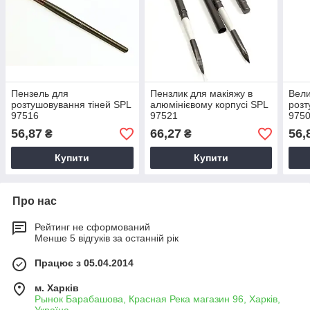
Пензель для
Пензлик для макіяжу в
Вели
розтушовування тіней SPL
алюмінієвому корпусі SPL
розт
97516
97521
975
56,87
66,27
56,
₴
₴
Купити
Купити
Про нас
Рейтинг не сформований
Менше 5 відгуків за останній рік
Працює з 05.04.2014
м. Харків
Рынок Барабашова, Красная Река магазин 96, Харків,