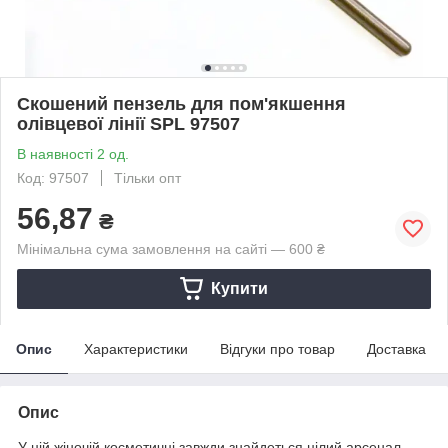
Скошений пензель для пом'якшення
олівцевої лінії SPL 97507
В наявності 2 од.
Код: 97507
Тільки опт
56,87
₴
Мінімальна сума замовлення на сайті — 600 ₴
Купити
Опис
Характеристики
Відгуки про товар
Доставка
Опис
У цій жіночій косметичці завжди знайдеться цілий арсенал