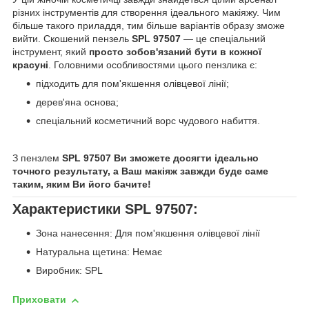
різних інструментів для створення ідеального макіяжу. Чим
більше такого приладдя, тим більше варіантів образу зможе
вийти. Скошений пензель
SPL 97507
— це спеціальний
інструмент, який
просто зобов'язаний бути в кожної
красуні
. Головними особливостями цього пензлика є:
підходить для пом'якшення олівцевої лінії;
дерев'яна основа;
спеціальний косметичний ворс чудового набиття.
З пензлем
SPL 97507 Ви зможете досягти ідеально
точного результату, а Ваш макіяж завжди буде саме
таким, яким Ви його бачите!
Характеристики SPL 97507:
Зона нанесення: Для пом'якшення олівцевої лінії
Натуральна щетина: Немає
Виробник: SPL
Приховати