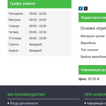
Графік роботи
Понеділок
09:00
18:00
Характеристи
Вівторок
09:00
18:00
Середа
09:00
18:00
Основні атри
Четвер
09:00
18:00
Матеріал ручки
Пʼятниця
09:00
18:00
Виробник
Субота
Вихідний
Тип пензля
Неділя
Вихідний
Країна виробни
Інформація д
Ціна:
39,95 ₴
МИ РЕКОМЕНДУЄМО
ПРО КОМП
Бігуді для волосся
Інформація п