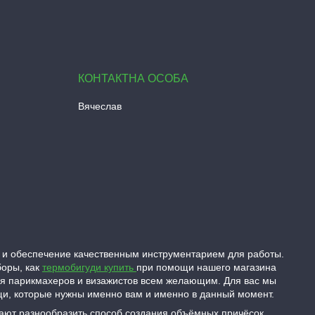
Вячеслав
 и обеспечение качественным инструментарием для работы.
боры, как
термобигуди купить
при помощи нашего магазина
ля парикмахеров и визажистов всем желающим. Для вас мы
ещи, которые нужны именно вам и именно в данный момент.
гают разнообразить способ создания объёмных причёсок