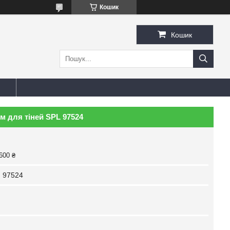
Кошик
Кошик
м для тіней SPL 97524
600 ₴
:
97524