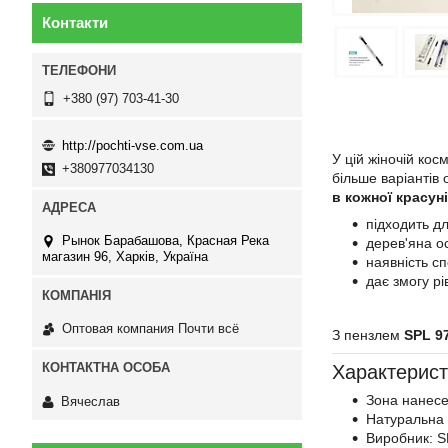
Контакти
+380 (97) 703-41-30
http://pochti-vse.com.ua
У цій жіночій ко
+380977034130
більше варіантів
в кожної красуні
підходить д
Рынок Барабашова, Красная Река
дерев'яна о
магазин 96, Харків, Україна
наявність сп
дає змогу рі
Оптовая компания Почти всё
З пензлем
SPL 9
Характерист
Зона нанесе
Вячеслав
Натуральна
Виробник: 