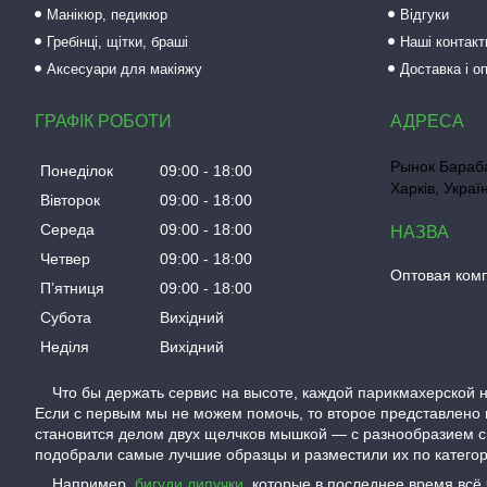
Манікюр, педикюр
Відгуки
Гребінці, щітки, браші
Наші контакт
Аксесуари для макіяжу
Доставка і о
ГРАФІК РОБОТИ
Рынок Бараба
Понеділок
09:00
18:00
Харків, Украї
Вівторок
09:00
18:00
Середа
09:00
18:00
Четвер
09:00
18:00
Оптовая ком
Пʼятниця
09:00
18:00
Субота
Вихідний
Неділя
Вихідний
Что бы держать сервис на высоте, каждой парикмахерской н
Если с первым мы не можем помочь, то второе представлено 
становится делом двух щелчков мышкой — с разнообразием с
подобрали самые лучшие образцы и разместили их по категори
Например,
бигуди липучки
, которые в последнее время всё