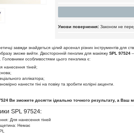
Законом не пере
сметичці завжди знайдеться цілий арсенал різних інструментів для с
 образу зможе вийти. Двосторонній пензлик для макіяжу
SPL 97524
—
. Головними особливостями цього пензлика є:
ля нанесення тіней;
снова;
еціального аплікатора;
вномірно нанести тіні на повіку та зробити колірні акценти.
7524 Ви зможете досягти ідеально точного результату, а
Ваш м
ики SPL 97524:
ння: Для нанесення тіней
 щетина: Немає
SPL