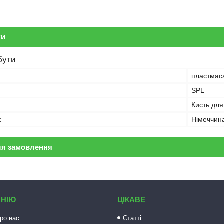
ки
бути
пластмас
SPL
Кисть для
к
Німеччин
ля замовлення
АНІЮ
ЦІКАВЕ
ро нас
Статті