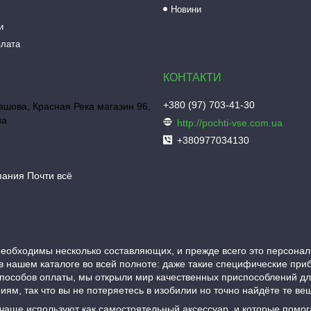
Новини
и
плата
+380 (97) 703-41-30
шова, Красная Река магазин 96,
на
http://pochti-vse.com.ua
+380977034130
пания Почти всё
еобходимы несколько составляющих, и прежде всего это персонал
в нашем каталоге во всей полноте: даже такие специфические при
пособов оплаты, мы открыли мир качественных приспособлений д
ям, так что вы не потеряетесь в изобилии но точно найдёте те в
 чаще используют как самостоятельный аксессуар, и которые помо