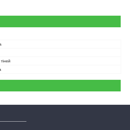
а
 тіней
а