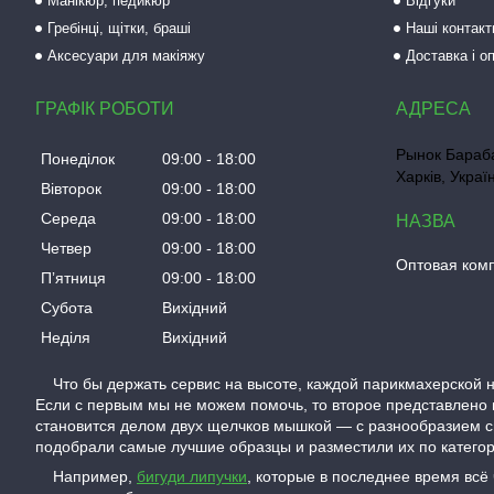
Манікюр, педикюр
Відгуки
Гребінці, щітки, браші
Наші контакт
Аксесуари для макіяжу
Доставка і о
ГРАФІК РОБОТИ
Рынок Бараба
Понеділок
09:00
18:00
Харків, Украї
Вівторок
09:00
18:00
Середа
09:00
18:00
Четвер
09:00
18:00
Оптовая ком
Пʼятниця
09:00
18:00
Субота
Вихідний
Неділя
Вихідний
Что бы держать сервис на высоте, каждой парикмахерской н
Если с первым мы не можем помочь, то второе представлено 
становится делом двух щелчков мышкой — с разнообразием с
подобрали самые лучшие образцы и разместили их по категори
Например,
бигуди липучки
, которые в последнее время всё