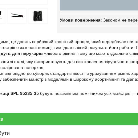
Законом не пере
ми, це досить серйозний кропіткий процес, який передбачає наявні
а гостріше заточені ножиці, тим ідеальніший результат його роботи.
йдуть для перукарів
«любого рівня», тому що мають ідеальне спів
вони зі сталі, яку використовують для виготовлення хірургічного інс
дполірована поверхня,
 відповідно до суворих стандартів якості, з урахуванням різних хар
гу забезпечити майстрів моделями в широкому асортименті та діапаз
жиці SPL 95235-35
будуть незамінним помічником усіх майстрів — в
ки
бути