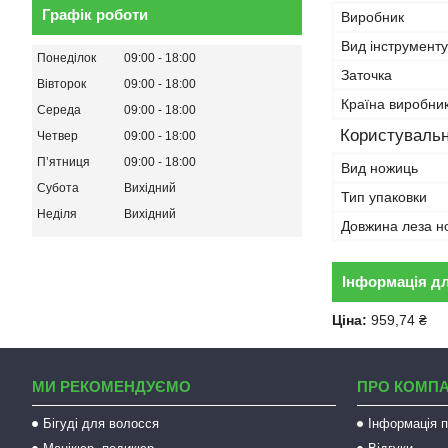
Графік роботи
Виробник
Вид інструменту
Понеділок
09:00
18:00
Заточка
Вівторок
09:00
18:00
Країна виробни
Середа
09:00
18:00
Користувальн
Четвер
09:00
18:00
Пʼятниця
09:00
18:00
Вид ножиць
Субота
Вихідний
Тип упаковки
Неділя
Вихідний
Довжина леза н
Інформація д
Ціна:
959,74 ₴
МИ РЕКОМЕНДУЄМО
ПРО КОМП
Бігуді для волосся
Інформація п