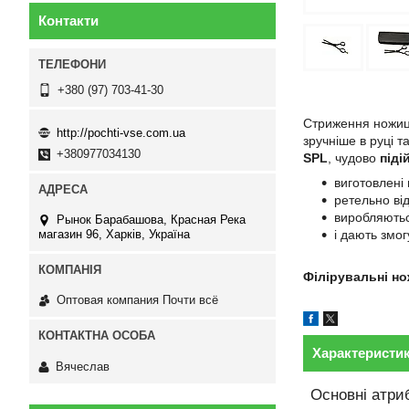
Контакти
+380 (97) 703-41-30
Стриження ножиця
http://pochti-vse.com.ua
зручніше в руці т
+380977034130
SPL
, чудово
піді
виготовлені 
ретельно ві
виробляються
Рынок Барабашова, Красная Река
магазин 96, Харків, Україна
і дають змо
Філірувальні но
Оптовая компания Почти всё
Характеристи
Вячеслав
Основні атри