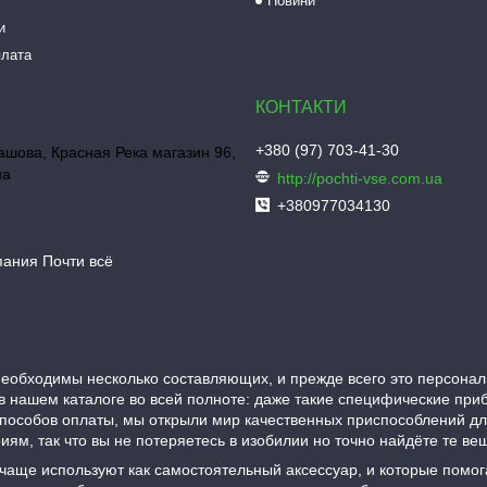
Новини
и
плата
+380 (97) 703-41-30
шова, Красная Река магазин 96,
на
http://pochti-vse.com.ua
+380977034130
пания Почти всё
еобходимы несколько составляющих, и прежде всего это персонал
в нашем каталоге во всей полноте: даже такие специфические при
пособов оплаты, мы открыли мир качественных приспособлений д
ям, так что вы не потеряетесь в изобилии но точно найдёте те в
 чаще используют как самостоятельный аксессуар, и которые помо