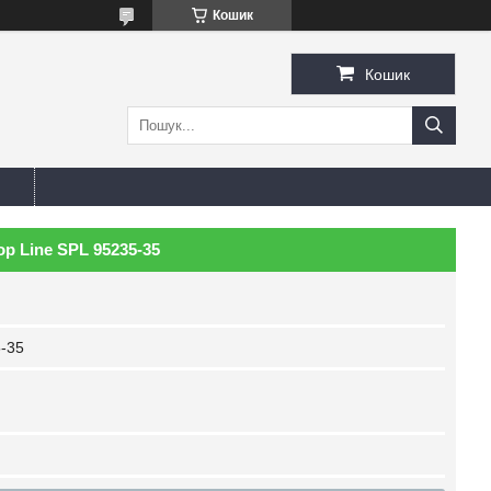
Кошик
Кошик
p Line SPL 95235-35
-35