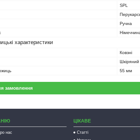
SPL
Перукарсь
Ручна
к
Німеччин
ицькі характеристики
Ковзні
Шкіряний
ожиць
55 мм
ля замовлення
АНІЮ
ЦІКАВЕ
ро нас
Статті