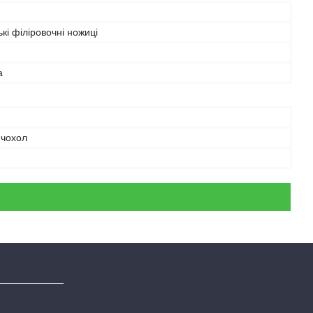
кі філіровочні ножиці
а
 чохол