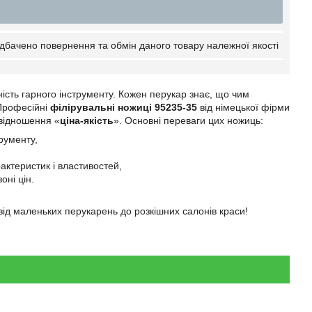
дбачено повернення та обмін даного товару належної якості
сть гарного інструменту. Кожен перукар знає, що чим
 Професійні
філірувальні ножиці 95235-35
від німецької фірми
відношення «
ціна-якість
». Основні переваги цих ножиць:
трументу,
актеристик і властивостей,
оні цін.
ід маленьких перукарень до розкішних салонів краси!