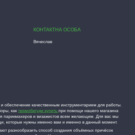
Вячеслав
 и обеспечение качественным инструментарием для работы.
боры, как
термобигуди купить
при помощи нашего магазина
ля парикмахеров и визажистов всем желающим. Для вас мы
ещи, которые нужны именно вам и именно в данный момент.
гают разнообразить способ создания объёмных причёсок