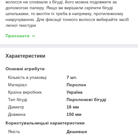
волосся не сповзали з бігуді, його можна подовжити за
допомогою паперу. Якщо ви вирішили скріпити бігуді
шпильками, то вкотіти їх треба в напрямку, протилежному
накручуванню. Для фіксації тонкого волосся вибирайте засіб
легкої текстури
Приховати
Характеристики
Основні атрибути
Кількість в упаковці
7 шт.
Матеріал
Поролон
Країна виробник
Україна
Тип бігуді
Поролонові бігуді
Діаметр
16 мм
Довжина
150 мм
Користувальницькі характеристики
Якість
Дешевше