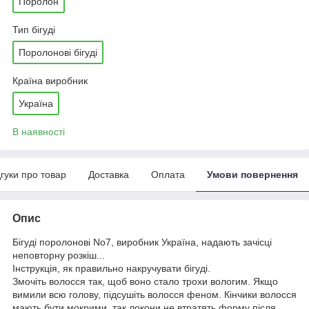
Поролон
Тип бігуді
Поролонові бігуді
Країна виробник
Україна
В наявності
дгуки про товар
Доставка
Оплата
Умови повернення
Опис
Бігуді поролонові No7, виробник Україна, надають зачісці
неповторну розкіш...
Інструкція, як правильно накручувати бігуді.
Змочіть волосся так, щоб воно стало трохи вологим. Якщо
вимили всю голову, підсушіть волосся феном. Кінчики волосся
мають бути мокрими, так локони не втратять форму після