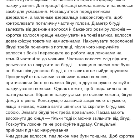
накручування. Для кращої фіксації можна нанести на волосся
засіб для укладання. Розташуйтеся перед великим
дзеркалом, а маленьке дзеркальце використовуйте, щоб
контролювати потиличну частину голови. Діаметр бігуді
залежить від довжини волосся й бажаного розміру локонів —
коротке волосся краще накручувати на тонкі валики, волосся
довге фіксує товстими намистинами. Накручувати поролонові
бігуді треба починати з потилиці, після чого накручуйте
волосся з боків і переходьте до роботи над локонами на
темній частині та до човника. Частина волосся слід підняти,
розчесати та накрутити на бігуді — товщина пасма має бути
не більш ніж довжина бігуді, а то завиток не вийде пружним.
Притримуйте пальцями за кінчики пасмо волосся,
притискаючи його до валика-бігуді, а другою рукою тушкуйте
накручування волосся. Однак стежте, щоб шкіра сильно не
натягувалася. Вбрання накручується до основи локона, бігуді
фіксуйте рівно. Конструкцію зазвичай закріплюють гумкою,
якщо її немає, можна взяти шпильки та скріпити бігуді між
собою. Знімати бігуді теж треба правильно. Пасма мають
висохнути до кінця — тільки тоді їх можна звільнити від бігуді.
Розкрутіть локони та не розчісуйте відразу. Спеціальні
прийоми під час накручування
Чим довше волосся, тим локон має бути тоншим. Щоб коротке