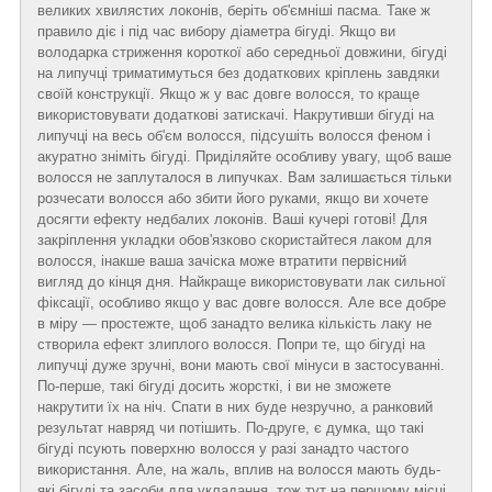
великих хвилястих локонів, беріть об'ємніші пасма. Таке ж
правило діє і під час вибору діаметра бігуді. Якщо ви
володарка стриження короткої або середньої довжини, бігуді
на липучці триматимуться без додаткових кріплень завдяки
своїй конструкції. Якщо ж у вас довге волосся, то краще
використовувати додаткові затискачі. Накрутивши бігуді на
липучці на весь об'єм волосся, підсушіть волосся феном і
акуратно зніміть бігуді. Приділяйте особливу увагу, щоб ваше
волосся не заплуталося в липучках. Вам залишається тільки
розчесати волосся або збити його руками, якщо ви хочете
досягти ефекту недбалих локонів. Ваші кучері готові! Для
закріплення укладки обов'язково скористайтеся лаком для
волосся, інакше ваша зачіска може втратити первісний
вигляд до кінця дня. Найкраще використовувати лак сильної
фіксації, особливо якщо у вас довге волосся. Але все добре
в міру — простежте, щоб занадто велика кількість лаку не
створила ефект злиплого волосся. Попри те, що бігуді на
липучці дуже зручні, вони мають свої мінуси в застосуванні.
По-перше, такі бігуді досить жорсткі, і ви не зможете
накрутити їх на ніч. Спати в них буде незручно, а ранковий
результат навряд чи потішить. По-друге, є думка, що такі
бігуді псують поверхню волосся у разі занадто частого
використання. Але, на жаль, вплив на волосся мають будь-
які бігуді та засоби для укладання, тож тут на першому місці