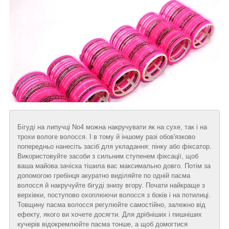
Бігуді на липучці No4 можна накручувати як на сухе, так і на
трохи вологе волосся. І в тому й іншому разі обов'язково
попередньо нанесіть засіб для укладання: пінку або фіксатор.
Використовуйте засоби з сильним ступенем фіксації, щоб
ваша майова зачіска тішила вас максимально довго. Потім за
допомогою гребінця акуратно виділяйте по одній пасма
волосся й накручуйте бігуді знизу вгору. Почати найкраще з
верхівки, поступово охоплюючи волосся з боків і на потилиці.
Товщину пасма волосся регулюйте самостійно, залежно від
ефекту, якого ви хочете досягти. Для дрібніших і пишніших
кучерів відокремлюйте пасма тонше, а щоб домогтися