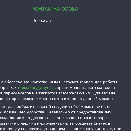
Вячеслав
 и обеспечение качественным инструментарием для работы.
боры, как
термобигуди купить
при помощи нашего магазина
ля парикмахеров и визажистов всем желающим. Для вас мы
ещи, которые нужны именно вам и именно в данный момент.
гают разнообразить способ создания объёмных причёсок
ны для вашего удобства. Независимо от предоставляемых
 разделением на два зала — наши качественные товары
развитие с нашими инструментами, вы создаёте бизнес в
емпляру у вас возникнут вопросы — наши консультанты тут же