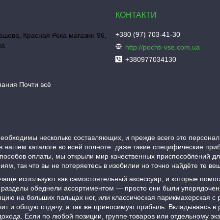
+380 (97) 703-41-30
шова, Красная Река магазин 96,
на
http://pochti-vse.com.ua
+380977034130
пания Почти всё
еобходимы несколько составляющих, и прежде всего это персонал
в нашем каталоге во всей полноте: даже такие специфические при
пособов оплаты, мы открыли мир качественных приспособлений д
ям, так что вы не потеряетесь в изобилии но точно найдёте те в
 чаще используют как самостоятельный аксессуар, и которые помо
гие разделы обеднели ассортиментом — просто они были упорядоче
цию на больших пальцах ног, или классическая парикмахерская с
чит и общую отдачу, а так же приносимую прибыль. Вкладываясь в 
охода. Если по любой позиции, группе товаров или отдельному экз