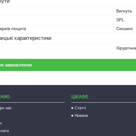
бути
Вигнута
SPL
країв пінцета
Скошені
ицькі характеристики
Хірургічн
ля замовлення
АНІЮ
ЦІКАВЕ
ро нас
Статті
Новини
и
плата