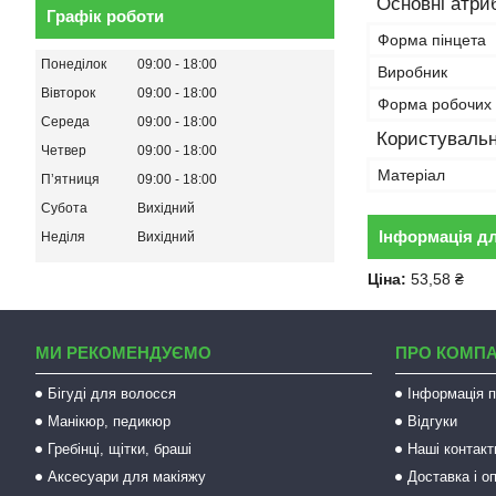
Основні атри
Графік роботи
Форма пінцета
Понеділок
09:00
18:00
Виробник
Вівторок
09:00
18:00
Форма робочих 
Середа
09:00
18:00
Користувальн
Четвер
09:00
18:00
Матеріал
Пʼятниця
09:00
18:00
Субота
Вихідний
Інформація д
Неділя
Вихідний
Ціна:
53,58 ₴
МИ РЕКОМЕНДУЄМО
ПРО КОМП
Бігуді для волосся
Інформація п
Манікюр, педикюр
Відгуки
Гребінці, щітки, браші
Наші контакт
Аксесуари для макіяжу
Доставка і о