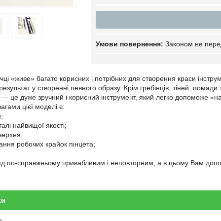
Законом не пере
ичці «живе» багато корисних і потрібних для створення краси інстру
езультат у створенні певного образу. Крім гребінців, тіней, помади 
 — це дуже зручний і корисний інструмент, який легко допоможе «нав
гами цієї моделі є:
;
талі найвищої якості;
верхня.
ання робочих крайок пінцета;
ляд по-справжньому привабливим і неповторним, а в цьому Вам доп
ки