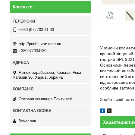
Контакти
+380 (97) 703-41-30
http://pochti-vse.com.ua
У жіночій космет
+380977034130
кращий кінцевий р
гострий SPL 9321
Основними перева
класичний дизайн
Рынок Барабашова, Красная Река
виготовлений зі с
магазин 96, Харків, Україна
відполірована по
особливе заточув
Оптовая компания Почти всё
Зробіть свій пог
Вячеслав
Характеристи