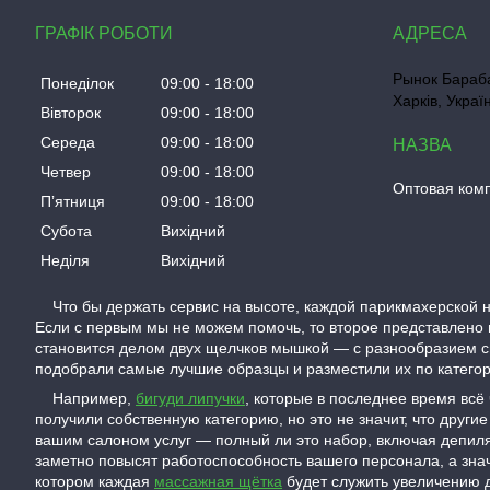
ГРАФІК РОБОТИ
Рынок Бараба
Понеділок
09:00
18:00
Харків, Украї
Вівторок
09:00
18:00
Середа
09:00
18:00
Четвер
09:00
18:00
Оптовая ком
Пʼятниця
09:00
18:00
Субота
Вихідний
Неділя
Вихідний
Что бы держать сервис на высоте, каждой парикмахерской н
Если с первым мы не можем помочь, то второе представлено 
становится делом двух щелчков мышкой — с разнообразием с
подобрали самые лучшие образцы и разместили их по категори
Например,
бигуди липучки
, которые в последнее время всё
получили собственную категорию, но это не значит, что дру
вашим салоном услуг — полный ли это набор, включая депиля
заметно повысят работоспособность вашего персонала, а зна
котором каждая
массажная щётка
будет служить увеличению д