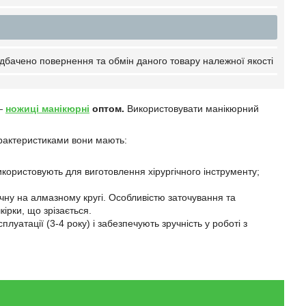
дбачено повернення та обмін даного товару належної якості
—
ножиці манікюрні
оптом.
Використовувати манікюрний
арактеристиками вони мають:
користовують для виготовлення хірургічного інструменту;
чну на алмазному кругі. Особливістю заточування та
ірки, що зрізається.
плуатації (3-4 року) і забезпечують зручність у роботі з