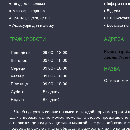
Бігуді для волосся
Інформація п
Манікюр, педикюр
Відгуки
Гребінці, щітки, браші
Наші контакт
Аксесуари для макіяжу
Доставка і о
ГРАФІК РОБОТИ
Рынок Бараба
Понеділок
09:00
18:00
Харків, Украї
Вівторок
09:00
18:00
Середа
09:00
18:00
Четвер
09:00
18:00
Оптовая ком
Пʼятниця
09:00
18:00
Субота
Вихідний
Неділя
Вихідний
Что бы держать сервис на высоте, каждой парикмахерской н
Если с первым мы не можем помочь, то второе представлено 
становится делом двух щелчков мышкой — с разнообразием с
подобрали самые лучшие образцы и разместили их по категори