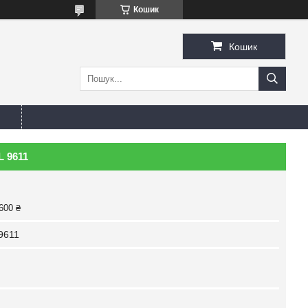
Кошик
Кошик
L 9611
600 ₴
9611