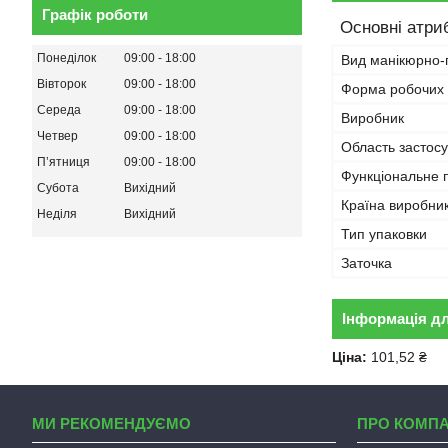
Графік роботи
Основні атри
Понеділок
09:00
18:00
Вид манікюрно-
Вівторок
09:00
18:00
Форма робочих 
Середа
09:00
18:00
Виробник
Четвер
09:00
18:00
Область застос
Пʼятниця
09:00
18:00
Функціональне 
Субота
Вихідний
Країна виробни
Неділя
Вихідний
Тип упаковки
Заточка
Інформація д
Ціна:
101,52 ₴
МИ РЕКОМЕНДУЄМО
ПРО КОМП