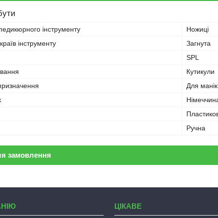
бути
педикюрного інструменту
Ножиці
країв інструменту
Загнута
SPL
ування
Кутикули
призначення
Для мані
к
Німеччин
Пластиков
Ручна
ля замовлення
АНІЮ
ЦІКАВЕ