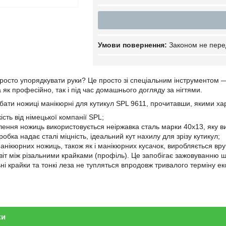
Законом не пере
просто упорядкувати руки? Це просто зі спеціальним інструментом 
як професійно, так і під час домашнього догляду за нігтями.
бати ножиці манікюрні для кутикул SPL 9611, прочитавши, якими х
сть від німецької компанії SPL;
лення ножиць використовується неіржавка сталь марки 40х13, яку ви
обка надає сталі міцність, ідеальний кут нахилу для зрізу кутикул;
анікюрних ножиць, також як і манікюрних кусачок, виробляється вру
іт між різальними крайками (профіль). Це запобігає зажовуванню шк
ьні крайки та тонкі леза не тупляться впродовж тривалого терміну екс
ки