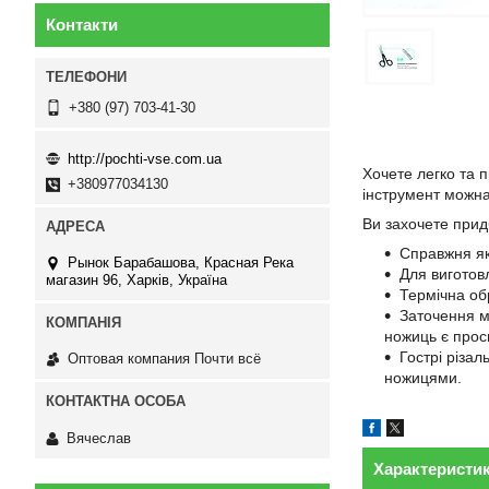
Контакти
+380 (97) 703-41-30
http://pochti-vse.com.ua
Хочете легко та 
+380977034130
інструмент можна 
Ви захочете прид
Справжня які
Рынок Барабашова, Красная Река
Для виготов
магазин 96, Харків, Україна
Термічна обр
Заточення м
ножиць є просв
Гострі різал
Оптовая компания Почти всё
ножицями.
Вячеслав
Характеристи