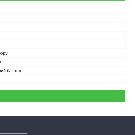
кюру
а
ий блістер