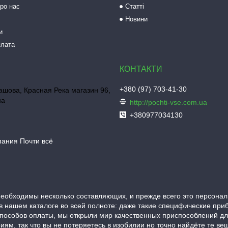
ро нас
Статті
Новини
и
плата
+380 (97) 703-41-30
шова, Красная Река магазин 96,
на
http://pochti-vse.com.ua
+380977034130
пания Почти всё
еобходимы несколько составляющих, и прежде всего это персонал
в нашем каталоге во всей полноте: даже такие специфические при
пособов оплаты, мы открыли мир качественных приспособлений д
ям, так что вы не потеряетесь в изобилии но точно найдёте те в