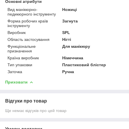
Основні атрибути
Вид манікюрно-
Ножиці
педикюрного інструменту
Форма робочих країв
Загнута
інструменту
Виробник
SPL
Область застосування
Нігті
Функціональне
Для манікюру
призначення
Країна виробник
Німеччина
Тип упаковки
Пластиковий блістер
Заточка
Ручна
Приховати
Відгуки про товар
Ще немає відгуків про цей товар