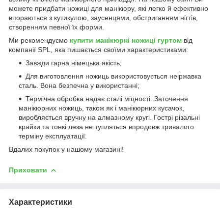
можете придбати ножиці для манікюру, які легко й ефективно
впораються з кутикулою, заусенцями, обстриганням нігтів,
створенням певної їх форми.
Ми рекомендуємо
купити манікюрні ножиці гуртом
від
компанії SPL, яка пишається своїми характеристиками:
Завжди гарна німецька якість;
Для виготовлення ножиць використовується неіржавка
сталь. Вона безпечна у використанні;
Термічна обробка надає сталі міцності. Заточення
манікюрних ножиць, також як і манікюрних кусачок,
виробляється вручну на алмазному кругі. Гострі різальні
крайки та тонкі леза не тупляться впродовж тривалого
терміну експлуатації.
Вдалих покупок у нашому магазині!
Приховати
Характеристики