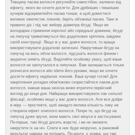
Товщину пасма волосся регулюйте самостійно, залежно від
ефекту, якого ви хочете досягти. Для дрібніших і пишніших
кучерів відокремлюйте пасма тонше, а щоб домогтися
великих хвилястих локонів, беріть об'ємніші пасма. Таке ж
правило діє і під час вибору діаметра бігуді. Якщо ви
володарка стриження короткої або середньої довжини, бігуді
на липучці триматимуться без додаткових кріплень завдяки
своїй конструкції. Якщо ж у вас довге волосся, то краще
використовувати додаткові затискачі. Накрутивши бігуді на
липучці на весь об'єм волосся, підсушіть волосся феном і
акуратно зніміть бігуді. Виділяйте особливу увагу, щоб ваше
волосся не заплуталося в липучках. Вам залишається тільки
розчесати волосся або збити його руками, якщо ви хочете
досягти ефекту недбалих локонів. Ваші кучері готові! Для
закріплення укладки обов'язково скористайтеся лаком для
волосся, інакше ваша зачіска може втратити первісний
вигляд до кінця дня. Найкраще використовувати лак сильної
фіксації, особливо якщо у вас довге волосся. Але все добре
в міру — простежте, щоб занадто велика кількість лаку не
створила ефект злиплого волосся. Попри те, що бігуді на
липучці дуже зручні, вони мають свої мінуси в застосуванні.
По-перше, такі бігуді досить жорсткі, і ви не зможете
накрутити їх на ніч. Спати в них буде незручно, а ранковий
результат навряд чи потішить. По-друге, є думка, що такі