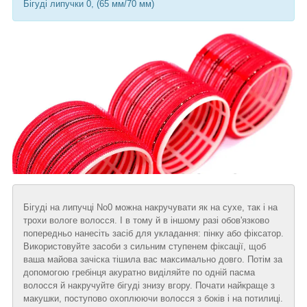
Бігуді липучки 0, (65 мм/70 мм)
Бігуді на липучці No0 можна накручувати як на сухе, так і на
трохи вологе волосся. І в тому й в іншому разі обов'язково
попередньо нанесіть засіб для укладання: пінку або фіксатор.
Використовуйте засоби з сильним ступенем фіксації, щоб
ваша майова зачіска тішила вас максимально довго. Потім за
допомогою гребінця акуратно виділяйте по одній пасма
волосся й накручуйте бігуді знизу вгору. Почати найкраще з
макушки, поступово охоплюючи волосся з боків і на потилиці.