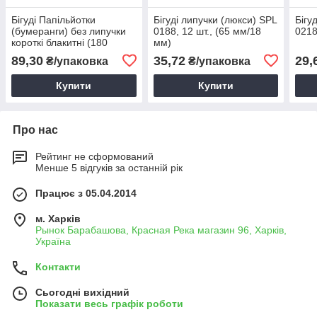
Бігуді Папільйотки
Бігуді липучки (люкси) SPL
Бігу
(бумеранги) без липучки
0188, 12 шт., (65 мм/18
0218
короткі блакитні (180
мм)
мм/12 мм)
89,30
35,72
29,
₴/упаковка
₴/упаковка
Купити
Купити
Про нас
Рейтинг не сформований
Менше 5 відгуків за останній рік
Працює з 05.04.2014
м. Харків
Рынок Барабашова, Красная Река магазин 96, Харків,
Україна
Контакти
Сьогодні вихідний
Показати весь графік роботи