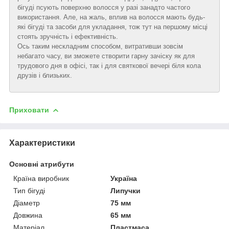
бігуді псують поверхню волосся у разі занадто частого
використання. Але, на жаль, вплив на волосся мають будь-
які бігуді та засоби для укладання, тож тут на першому місці
стоять зручність і ефективність.
Ось таким нескладним способом, витративши зовсім
небагато часу, ви зможете створити гарну зачіску як для
трудового дня в офісі, так і для святкової вечері біля кола
друзів і близьких.
Приховати
Характеристики
Основні атрибути
Країна виробник
Україна
Тип бігуді
Липучки
Діаметр
75 мм
Довжина
65 мм
Матеріал
Пластмаса