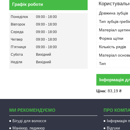
Користувальн
Графік роботи
Довжина зубців
Понеділок
09:00
18:00
Тип зубців гребі
Вівторок
09:00
18:00
Матеріал щети
Середа
09:00
18:00
Форма щітки
Четвер
09:00
18:00
Кількість рядів
Пʼятниця
09:00
18:00
Субота
Вихідний
Матеріал основ
Неділя
Вихідний
Тип
Інформація д
Ціна:
83,19 ₴
МИ РЕКОМЕНДУЄМО
ПРО КОМП
Бігуді для волосся
Інформація п
Манікюр, педикюр
Відгуки