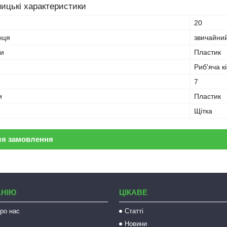
ицькі характеристики
20
нця
звичайни
ни
Пластик
Риб'яча к
7
и
Пластик
Щітка
ля замовлення
АНІЮ
ЦІКАВЕ
ро нас
Статті
Новини