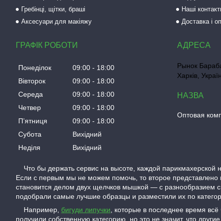
Гребінці, щітки, браші
Наші контакт
Аксесуари для макіяжу
Доставка і о
ГРАФІК РОБОТИ
Рынок Бараба
Понеділок
09:00
18:00
Харків, Украї
Вівторок
09:00
18:00
Середа
09:00
18:00
Четвер
09:00
18:00
Оптовая ком
Пʼятниця
09:00
18:00
Субота
Вихідний
Неділя
Вихідний
Что бы держать сервис на высоте, каждой парикмахерской н
Если с первым мы не можем помочь, то второе представлено 
становится делом двух щелчков мышкой — с разнообразием с
подобрали самые лучшие образцы и разместили их по категори
Например,
бигуди липучки
, которые в последнее время всё
получили собственную категорию, но это не значит, что дру