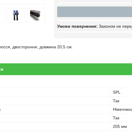
Законом не пере
лосся, двостороння, довжина 20,5 см.
ки
SPL
Так
к
Німеччин
Так
205 мм