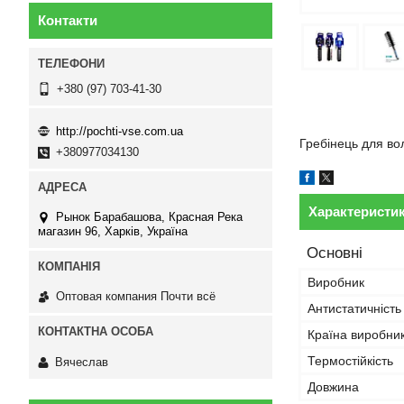
Контакти
+380 (97) 703-41-30
http://pochti-vse.com.ua
Гребінець для во
+380977034130
Характеристи
Рынок Барабашова, Красная Река
магазин 96, Харків, Україна
Основні
Виробник
Оптовая компания Почти всё
Антистатичність
Країна виробни
Термостійкість
Вячеслав
Довжина