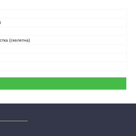
й
істка (скелетна)