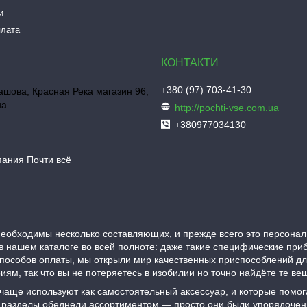
и
плата
+380 (97) 703-41-30
шова, Красная Река магазин 96,
на
http://pochti-vse.com.ua
+380977034130
пания Почти всё
еобходимы несколько составляющих, и прежде всего это персонал
в нашем каталоге во всей полноте: даже такие специфические при
пособов оплаты, мы открыли мир качественных приспособлений д
ям, так что вы не потеряетесь в изобилии но точно найдёте те в
 чаще используют как самостоятельный аксессуар, и которые помо
гие разделы обеднели ассортиментом — просто они были упорядоче