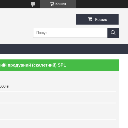
Кошик
Кошик
ній продувний (скалетний) SPL
600 ₴