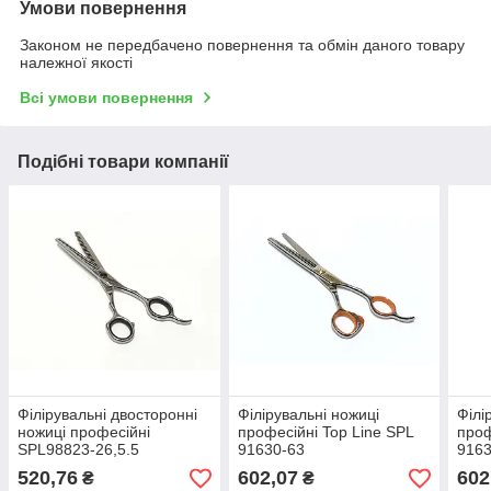
Умови повернення
Законом не передбачено повернення та обмін даного товару
належної якості
Всі умови повернення
Подібні товари компанії
Філірувальні двосторонні
Філірувальні ножиці
Філі
ножиці професійні
професійні Top Line SPL
проф
SPL98823-26,5.5
91630-63
9163
520,76
602,07
602
₴
₴