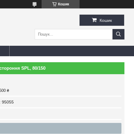
Кошик
Кошик
стороння SPL, 80/150
600 ₴
:
95055