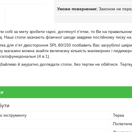
Законом не пере
 собі за мету зробити гарні, доглянуті п'ятки, то Ви на правильно
д. Наші стопи зазнають фізичної шкоди завдяки постійному тиску на 
ка для п'ят двостороння SPL 80/150 позбавить Вас загрубілої шкіри
 магазині можна знайти величезну кількість манікюрних і педикюрн
гатофункціональні (4 в 1).
байливо й акуратно доглядати стопи, без тертки не обійтися. Терт
ки
бути
о інструменту
Терка
Поліетил