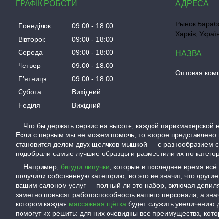
ГРАФІК РОБОТИ
Рынок Бараба
Понеділок
09:00
18:00
Харків, Украї
Вівторок
09:00
18:00
Середа
09:00
18:00
Четвер
09:00
18:00
Оптовая ком
Пʼятниця
09:00
18:00
Субота
Вихідний
Неділя
Вихідний
Что бы держать сервис на высоте, каждой парикмахерской н
Если с первым мы не можем помочь, то второе представлено 
становится делом двух щелчков мышкой — с разнообразием с
подобрали самые лучшие образцы и разместили их по категори
Например,
бигуди липучки
, которые в последнее время всё
получили собственную категорию, но это не значит, что дру
вашим салоном услуг — полный ли это набор, включая депиля
заметно повысят работоспособность вашего персонала, а зна
котором каждая
массажная щётка
будет служить увеличению д
помогут их решить: для них очевидны все преимущества, ко