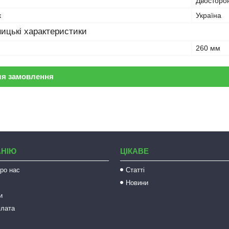
Двосторо
к
Україна
ицькі характеристики
260 мм
ля замовлення
АНІЮ
ЦІКАВЕ
ро нас
Статті
Новини
и
плата