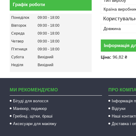
Тип виробу
Графік роботи
Країна виробни
Понеділок
09:00
18:00
Користувальн
Вівторок
09:00
18:00
Довжина
Середа
09:00
18:00
Четвер
09:00
18:00
Інформація д
Пʼятниця
09:00
18:00
Ціна:
96,82 ₴
Субота
Вихідний
Неділя
Вихідний
МИ РЕКОМЕНДУЄМО
ПРО КОМП
Бігуді для волосся
Інформація п
Манікюр, педикюр
Відгуки
Гребінці, щітки, браші
Наші контакт
Аксесуари для макіяжу
Доставка і о