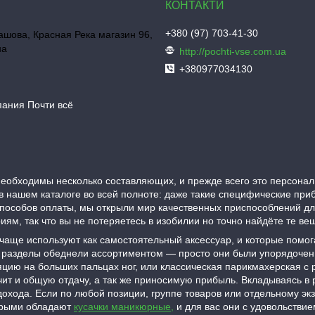
+380 (97) 703-41-30
шова, Красная Река магазин 96,
на
http://pochti-vse.com.ua
+380977034130
пания Почти всё
еобходимы несколько составляющих, и прежде всего это персонал
в нашем каталоге во всей полноте: даже такие специфические при
пособов оплаты, мы открыли мир качественных приспособлений д
ям, так что вы не потеряетесь в изобилии но точно найдёте те в
 чаще используют как самостоятельный аксессуар, и которые помо
гие разделы обеднели ассортиментом — просто они были упорядоче
цию на больших пальцах ног, или классическая парикмахерская с
чит и общую отдачу, а так же приносимую прибыль. Вкладываясь в 
охода. Если по любой позиции, группе товаров или отдельному экз
торыми обладают
кусачки маникюрные,
и для вас они с удовольствие