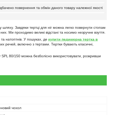
дбачено повернення та обмін даного товару належної якості
му шляху. Завдяки тертці для ніг можна легко повернути стопам
них. Ми проходимо великі відстані та носимо незручне взуття.
 та натоптнів. У пошуках, де
купити педикюрна тертка в
их речей, включно з тертами. Тертки бувають класичні,
ку SPL 80/150 можна безболісно використовувати, розкривши
еновий чохол