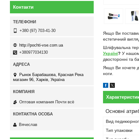
Контакти
+380 (97) 703-41-30
Якщо Ви поставили
естетичний вигля
http://pochti-vse.com.ua
Шліфувальна терт
+380977034130
Україні
?
У нашому
двосторонні та ба
Якщо Ви хочете д
ноги.
Рынок Барабашова, Красная Река
магазин 96, Харків, Україна
Характеристи
Оптовая компания Почти всё
Основні атри
Вид педикюрног
Вячеслав
Тип упаковки