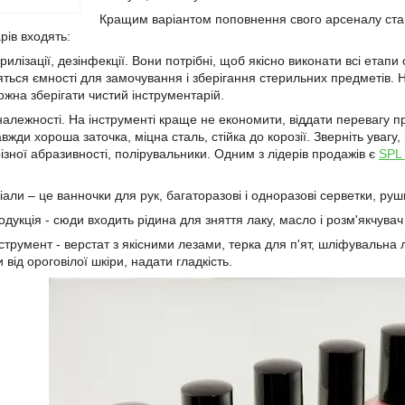
Кращим варіантом поповнення свого арсеналу ст
рів входять:
рилізації, дезінфекції. Вони потрібні, щоб якісно виконати всі етап
яться ємності для замочування і зберігання стерильних предметів. 
ожна зберігати чистий інструментарій.
належності. На інструменті краще не економити, віддати перевагу пр
авжди хороша заточка, міцна сталь, стійка до корозії. Зверніть увагу
ізної абразивності, полірувальники. Одним з лідерів продажів є
SPL
іали – це ванночки для рук, багаторазові і одноразові серветки, рушн
дукція - сюди входить рідина для зняття лаку, масло і розм'якчувач 
струмент - верстат з якісними лезами, терка для п'ят, шліфувальна
 від ороговілої шкіри, надати гладкість.