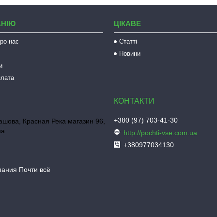
АНІЮ
ЦІКАВЕ
ро нас
Статті
Новини
и
плата
+380 (97) 703-41-30
шова, Красная Река магазин 96,
на
http://pochti-vse.com.ua
+380977034130
пания Почти всё