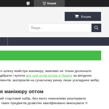
Кошик
Кошик
го шляху майстра манікюру, важливо не тільки досконало
дібрати і купити
все для нігтів оптом в Україні
за вигідною
ументів, матеріалів на сучасному ринку лише ускладнює вибір,
я манікюру оптом
вий стартовий набір, без якого неможливо реалізувати
 таких предметів дозволяє кваліфіковано виконувати ті