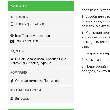
Контакти
обов'язкових това
1. Засоби для сте
розчинів знадобл
+380 (97) 703-41-30
пакетах, в яких м
2. Манікюрні при
http://pochti-vse.com.ua
якісних виробів з
+380977034130
ножиці, пилочки р
ціни.
3. Витратні матер
Рынок Барабашова, Красная Река
4. Косметична про
магазин 96, Харків, Україна
5. Педикюрний ін
порядок, очистити
Оптовая компания Почти всё
Вячеслав