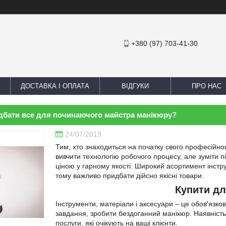
+380 (97) 703-41-30
ДОСТАВКА І ОПЛАТА
ВІДГУКИ
ПРО НАС
дбати все для починаючого майстра манікюру?
24/07/2019
Тим, хто знаходиться на початку свого професійно
вивчити технологію робочого процесу, але зуміти пі
ціною у гарному якості. Широкий асортимент інстр
тому важливо придбати дійсно якісні товари.
Купити дл
Інструменти, матеріали і аксесуари – це обов'язко
завдання, зробити бездоганний манікюр. Наявність
послуги, які очікують на ваші клієнти.