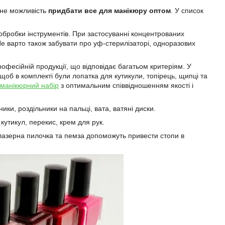
ане можливість
придбати все для манікюру оптом
. У список
и обробки інструментів. При застосуванні концентрованих
Не варто також забувати про уф-стерилізаторі, одноразових
офесійній продукції, що відповідає багатьом критеріям. У
, щоб в комплекті були лопатка для кутикули, топірець, щипці та
 манікюрний набір
з оптимальним співвідношенням якості і
ики, роздільники на пальці, вата, ватяні диски.
кутикул, перекис, крем для рук.
 лазерна пилочка та пемза допоможуть привести стопи в