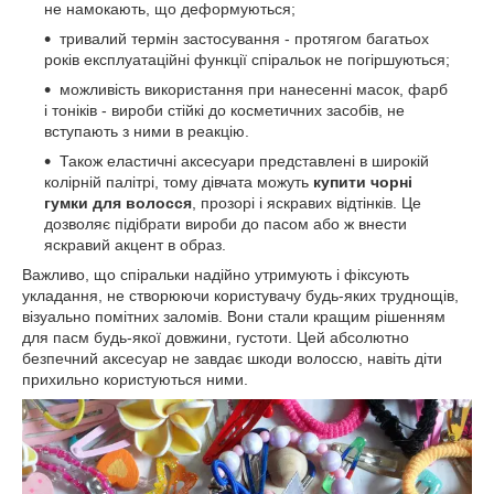
не намокають, що деформуються;
тривалий термін застосування - протягом багатьох
років експлуатаційні функції спіральок не погіршуються;
можливість використання при нанесенні масок, фарб
і тоніків - вироби стійкі до косметичних засобів, не
вступають з ними в реакцію.
Також еластичні аксесуари представлені в широкій
колірній палітрі, тому дівчата можуть
купити чорні
гумки для волосся
, прозорі і яскравих відтінків. Це
дозволяє підібрати вироби до пасом або ж внести
яскравий акцент в образ.
Важливо, що спіральки надійно утримують і фіксують
укладання, не створюючи користувачу будь-яких труднощів,
візуально помітних заломів. Вони стали кращим рішенням
для пасм будь-якої довжини, густоти. Цей абсолютно
безпечний аксесуар не завдає шкоди волоссю, навіть діти
прихильно користуються ними.