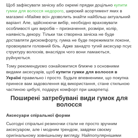
Щоб зафіксувати зачіску або окремі прядки доцільно
купити
гумки для волосся недорого
, широкий асортимент яких в
магазині «Майже всі» дозволить знайти найбільш актуальний
варіант. Але, здійснюючи вибір, необхідно враховувати
особливості цих виробів – призначення, розміри, колір,
наявність декору. Тільки так створена зачіска не буде
доставляти дискомфорту, гумка не буде пережимати локони,
провокувати головний біль. Адже занадто тугий аксесуар псує
структуру волосків, внаслідок чого вони ламаються,
руйнуються.
Тому рекомендуємо ознайомитися ближче з основними
видами аксесуарів, щоб
купити гумки для волосся в
Україні
правильно і просто. Будьте впевненими, що покупка
принесе вам задоволення від використання, стане стильною
частиною цибулі, подарує комфорт при шкарпетці.
Поширені затребувані види гумок для
волосся
Аксесуари спіральної форми
Сьогодні спіральні резиночки стали не просто зручним
аксесуаром, але і модним трендом, завдяки своєму
оригінальному зовнішньому вигляду. Найпопулярнішими