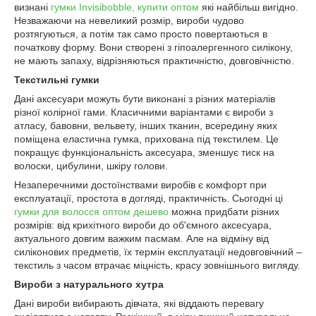
визнані
гумки Invisibobble, купити оптом
які найбільш вигідно.
Незважаючи на невеликий розмір, вироби чудово
розтягуються, а потім так само просто повертаються в
початкову форму. Вони створені з гіпоалергенного силікону,
не мають запаху, відрізняються практичністю, довговічністю.
Текстильні гумки
Дані аксесуари можуть бути виконані з різних матеріалів
різної колірної гами. Класичними варіантами є вироби з
атласу, бавовни, вельвету, інших тканин, всередину яких
поміщена еластична гумка, прихована під текстилем. Це
покращує функціональність аксесуара, зменшує тиск на
волоски, цибулини, шкіру голови.
Незаперечними достоїнствами виробів є комфорт при
експлуатації, простота в догляді, практичність. Сьогодні ці
гумки для волосся оптом дешево
можна придбати різних
розмірів: від крихітного вироби до об'ємного аксесуара,
актуального довгим важким пасмам. Але на відміну від
силіконових предметів, їх термін експлуатації недовговічний –
текстиль з часом втрачає міцність, красу зовнішнього вигляду.
Вироби з натурального хутра
Дані вироби вибирають дівчата, які віддають перевагу