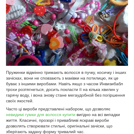
Пружинки відмінно тримають волосся в пучку, косичку і інших
зачісках, вони не сповзають з маківки на потилицю, як це
буває з іншими виробами. Навіть якщо з часом Инвизибабл
трохи розтягнеться, досить покласти її на кілька хвилин у
гарячу воду, і вона знову стане мегаудобной без погіршення
своїх якостей.
Часто ці вироби представлені набором, що дозволяє
невидимі гумки для волосся купити
вигідно на всі випадки
життя. Класичні, прозорі і привабливі яскраві вироби
дозволять створювати стильні, оригінальні зачіски, що
зберігають задану форму тривалий час.