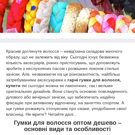
Красиві доглянуте волосся – невід'ємна складова жіночого
образу, що не залежить від віку. Сьогодні існує безмежна
кількість аксесуарів, різних пристосувань, що допоможуть
зробити з неслухняних пасом і розкішних локонів стильні
зачіски. Але, незважаючи на це різноманітність, найбільш
затребуваними аксесуарами є
гарні гумки для волосся,
купити
які сьогодні можна як лаконічних, так і вельми
оригінальних дизайнів. Вони стануть основою повсякденного,
ділового або вечірньої зачіски, що забезпечать надійну
фіксацію при активному відпочинку, на заняттях спортом. А
ще гумки розкажуть оточуючим про смаки, уподобання своєї
власниці. Не вірите? Читайте далі...
Гумки для волосся оптом дешево –
основні види та особливості