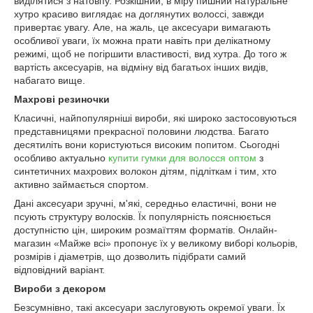
виділятися з натовпу. Розкішний, в міру пишний натуральне
хутро красиво виглядає на доглянутих волоссі, завжди
привертає увагу. Але, на жаль, це аксесуари вимагають
особливої уваги, їх можна прати навіть при делікатному
режимі, щоб не погіршити властивості, вид хутра. До того ж
вартість аксесуарів, на відміну від багатьох інших видів,
набагато вище.
Махрові резиночки
Класичні, найпопулярніші вироби, які широко застосовуються
представницями прекрасної половини людства. Багато
десятиліть вони користуються високим попитом. Сьогодні
особливо актуально
купити гумки для волосся оптом
з
синтетичних махрових волокон дітям, підліткам і тим, хто
активно займається спортом.
Дані аксесуари зручні, м'які, середньо еластичні, вони не
псують структуру волосків. Їх популярність пояснюється
доступністю цін, широким розмаїттям форматів. Онлайн-
магазин «Майже всі» пропонує їх у великому виборі кольорів,
розмірів і діаметрів, що дозволить підібрати самий
відповідний варіант.
Вироби з декором
Безсумнівно, такі аксесуари заслуговують окремої уваги. Їх