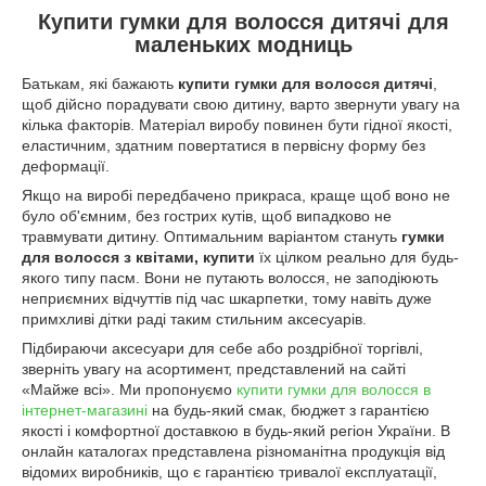
Купити гумки для волосся дитячі для
маленьких модниць
Батькам, які бажають
купити гумки для волосся дитячі
,
щоб дійсно порадувати свою дитину, варто звернути увагу на
кілька факторів. Матеріал виробу повинен бути гідної якості,
еластичним, здатним повертатися в первісну форму без
деформації.
Якщо на виробі передбачено прикраса, краще щоб воно не
було об'ємним, без гострих кутів, щоб випадково не
травмувати дитину. Оптимальним варіантом стануть
гумки
для волосся з квітами, купити
їх цілком реально для будь-
якого типу пасм. Вони не путають волосся, не заподіюють
неприємних відчуттів під час шкарпетки, тому навіть дуже
примхливі дітки раді таким стильним аксесуарів.
Підбираючи аксесуари для себе або роздрібної торгівлі,
зверніть увагу на асортимент, представлений на сайті
«Майже всі». Ми пропонуємо
купити гумки для волосся в
інтернет-магазині
на будь-який смак, бюджет з гарантією
якості і комфортної доставкою в будь-який регіон України. В
онлайн каталогах представлена різноманітна продукція від
відомих виробників, що є гарантією тривалої експлуатації,