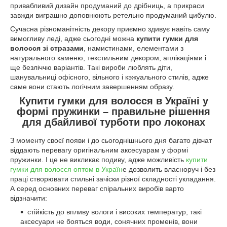
привабливий дизайн продуманий до дрібниць, а прикраси
завжди виграшно доповнюють ретельно продуманий цибулю.
Сучасна різноманітність декору приємно здивує навіть саму
вимогливу леді, адже сьогодні можна
купити гумки для
волосся зі стразами
, намистинами, елементами з
натурального каменю, текстильним декором, аплікаціями і
ще безліччю варіантів. Такі вироби люблять діти,
шанувальниці офісного, вільного і кэжуального стилів, адже
саме вони стають логічним завершенням образу.
Купити гумки для волосся в Україні у
формі пружинки – правильне рішення
для дбайливої турботи про локонах
З моменту своєї появи і до сьогоднішнього дня багато дівчат
віддають перевагу оригінальним аксесуарам у формі
пружинки. І це не викликає подиву, адже можливість
купити
гумки для волосся оптом в Україн
е дозволить власноруч і без
праці створювати стильні зачіски різної складності укладання.
А серед основних переваг спіральних виробів варто
відзначити:
стійкість до впливу вологи і високих температур, такі
аксесуари не бояться води, сонячних променів, вони