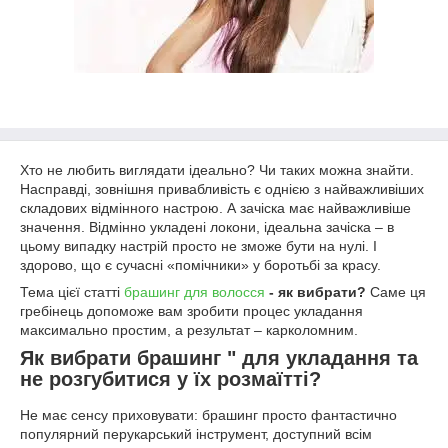
Хто не любить виглядати ідеально? Чи таких можна знайти.
Насправді, зовнішня привабливість є однією з найважливіших
складових відмінного настрою. А зачіска має найважливіше
значення. Відмінно укладені локони, ідеальна зачіска – в
цьому випадку настрій просто не зможе бути на нулі. І
здорово, що є сучасні «помічники» у боротьбі за красу.
Тема цієї статті
брашинг для волосся
- як вибрати?
Саме ця
гребінець допоможе вам зробити процес укладання
максимально простим, а результат – карколомним.
Як вибрати брашинг " для укладання та
не розгубитися у їх розмаїтті?
Не має сенсу приховувати: брашинг просто фантастично
популярний перукарський інструмент, доступний всім