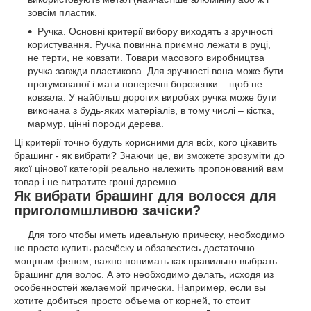
зовсім пластик.
Ручка. Основні критерії вибору виходять з зручності
користування. Ручка повинна приємно лежати в руці,
не терти, не ковзати. Товари масового виробництва
ручка завжди пластикова. Для зручності вона може бути
прогумованої і мати поперечні борозенки – щоб не
ковзала. У найбільш дорогих виробах ручка може бути
виконана з будь-яких матеріалів, в тому числі – кістка,
мармур, цінні породи дерева.
Ці критерії точно будуть корисними для всіх, кого цікавить
брашинг - як вибрати? Знаючи це, ви зможете зрозуміти до
якої цінової категорії реально належить пропонований вам
товар і не витратите гроші даремно.
Як вибрати брашинг для волосся для
приголомшливою зачіски?
Для того чтобы иметь идеальную прическу, необходимо
не просто купить расчёску и обзавестись достаточно
мощным феном, важно понимать как правильно выбрать
брашинг для волос. А это необходимо делать, исходя из
особенностей желаемой прически. Например, если вы
хотите добиться просто объема от корней, то стоит