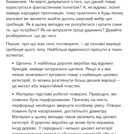
бажаючим. Чи варто дивуватися з того, що даний товар
користується фантастичним попитом? А, як відомо, попит
завжди народжує пропозицію, тому практично в будь-якому
магазині ви зможете знайти досить широкий вибір
цих
гребінців. Як в цьому випадку-не розгубитися і купити саме
те, що потрібно? Як не витратити гроші даремно? Давайте
розберемося: що до чого.
Перше, про що має сенс поговорити, – це основні варіації
гребінців цього типу. Найбільші відмінності присутні в таких
аспектах:
Щетина. У найбільш дорогих виробах від відомих
брендів, завжди натуральна щетина. Якщо ж у вас
немає можливості купувати товар з найвищих цінових
категорій, то можна розглянути більш дешеві варіації –
це метал або жаростійкий пластик.
Матеріал підстави робочої поверхні. Природно, він
повинен бути перфорованим. Причому на якість
перфорації необхідно звернути особливу увагу. Отвори
повинні бути наскрізними, достатнього діаметру.
Матеріал у цьому випадку також залежить від цінової
категорії. В дорогих виробах це може бути кераміка,
іноді дерево. У середньої і низької цінової категорії
використовують метал (найчастіше алюміній) або ж і